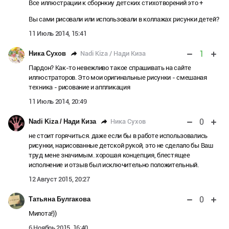
Все иллюстрации к сборнкиу детских стихотворений это +
Вы сами рисовали или использовали в коллажах рисунки детей?
11 Июль 2014, 15:41
1
Nadi Kiza / Нади Киза
Ника Сухов
Пардон? Как-то невежливо такое спрашивать на сайте
иллюстраторов. Это мои оригинальные рисунки - смешаная
техника - рисование и аппликация
11 Июль 2014, 20:49
0
Ника Сухов
Nadi Kiza / Нади Киза
не стоит горячиться. даже если бы в работе использовались
рисунки, нарисованные детской рукой, это не сделало бы Ваш
труд мене значимым. хорошая концепция, блестящее
исполнение и отзыв был исключительно положительный.
12 Август 2015, 20:27
0
Татьяна Булгакова
Милота!))
6 Ноябрь 2015, 16:40