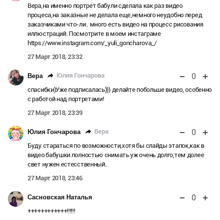
Вера,на именно портрет бабули сделала как раз видео
процеса,на заказные не делала еще,немного неудобно перед
заказчиками что-ли.. много есть видео на процесс рисования
иллюстраций. Посмотрите в моем инстаграме
https://www.instagram.com/_yuli_goncharova_/
27 Март 2018, 23:32
0
Юлия Гончарова
Вера
спасибки)Уже подписалась))) делайте побольше видео, особенно
с работой над портретами!
27 Март 2018, 23:39
0
Вера
Юлия Гончарова
Буду стараться по возможности,хотя бы слайды этапок,как в
видео бабушки.полностью снимать уж очень долго,тем долее
свет нужен естесственный..
27 Март 2018, 23:46
0
Сасновская Наталья
++++++++++++!!!!!!