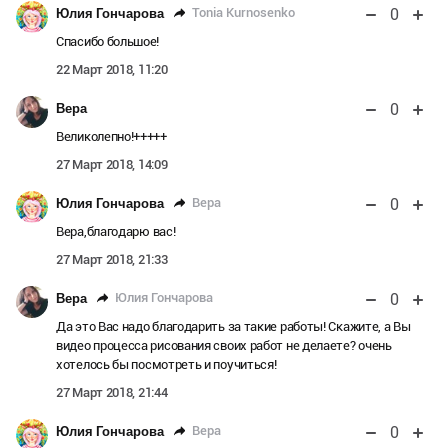
0
Tonia Kurnosenko
Юлия Гончарова
Спасибо большое!
22 Март 2018, 11:20
0
Вера
Великолепно!+++++
27 Март 2018, 14:09
0
Вера
Юлия Гончарова
Вера,благодарю вас!
27 Март 2018, 21:33
0
Юлия Гончарова
Вера
Да это Вас надо благодарить за такие работы! Скажите, а Вы
видео процесса рисования своих работ не делаете? очень
хотелось бы посмотреть и поучиться!
27 Март 2018, 21:44
0
Вера
Юлия Гончарова