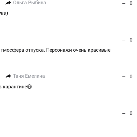
Ольга Рыбина
0
уки)
0
атмосфера отпуска. Персонажи очень красивые!
Таня Емелина
0
 в карантине😆
0