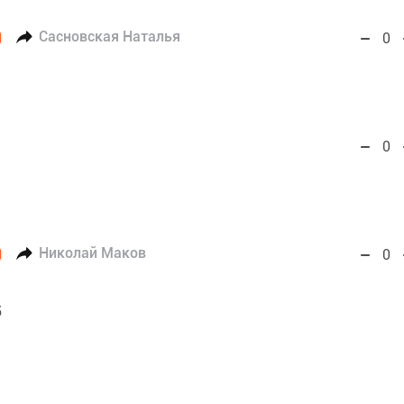
Сасновская Наталья
0
0
Николай Маков
0
5