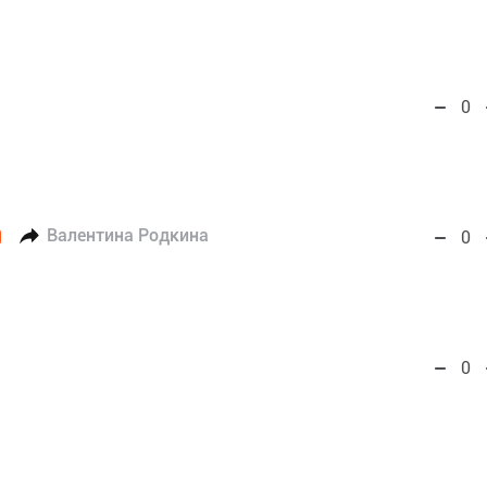
0
Валентина Родкина
0
0