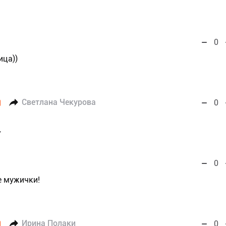
0
ица))
Светлана Чекурова
0
7
0
е мужички!
Ирина Полаки
0