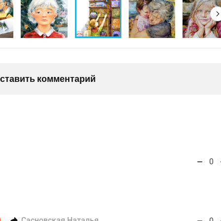
оставить комментарий
0
Сасновская Наталья
0