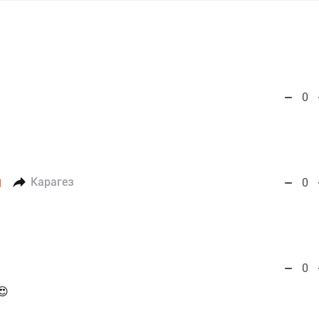
0
Карагез
0
0
😍