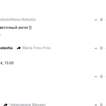
abatchikova Natasha
0
цветочный ангел ))
6
Natasha
Maria Frou-Frou
0
4, 15:05
0
Чернодедов Михаил
0