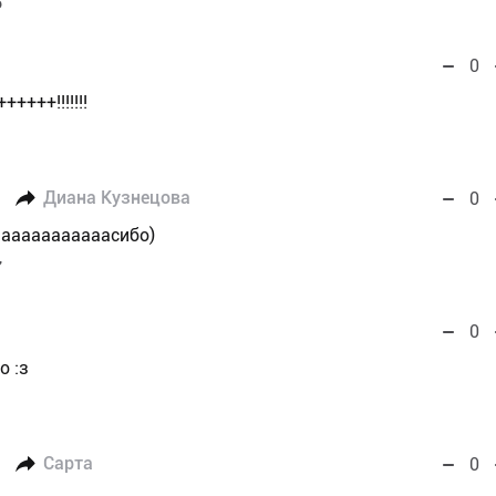
6
0
+++!!!!!!!
Диана Кузнецова
0
аааааааааааасибо)
7
0
о :з
Сарта
0