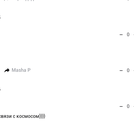
5
0
Masha P
0
6
0
связи с космосом))))