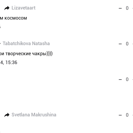
Lizavetaart
0
ым космосом
6
Tabatchikova Natasha
0
и творческие чакры))))
4, 15:36
0
Svetlana Makrushina
0