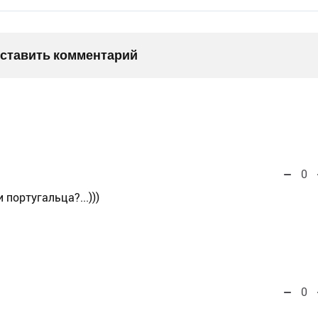
оставить комментарий
0
 португальца?...)))
0