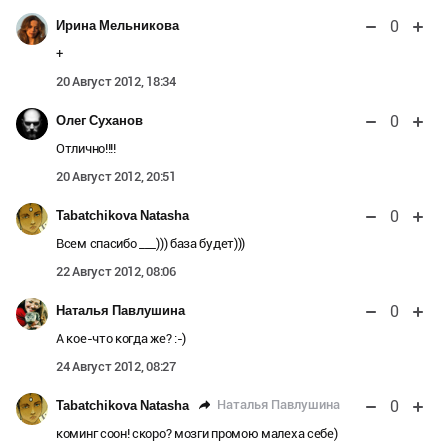
0
Ирина Мельникова
+
20 Август 2012, 18:34
0
Олег Суханов
Отлично!!!!
20 Август 2012, 20:51
0
Tabatchikova Natasha
Всем спасибо ___))) база будет)))
22 Август 2012, 08:06
0
Наталья Павлушина
А кое-что когда же? :-)
24 Август 2012, 08:27
0
Наталья Павлушина
Tabatchikova Natasha
коминг соон! скоро? мозги промою малеха себе)