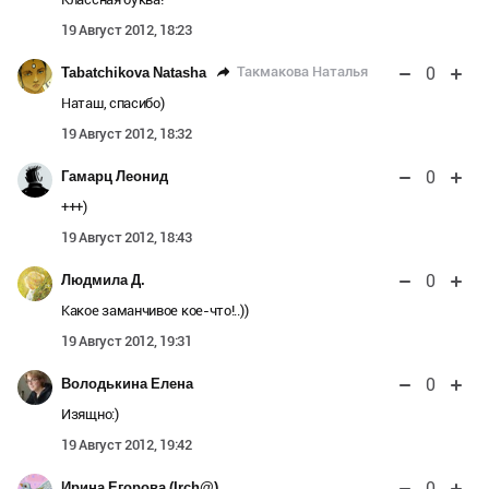
19 Август 2012, 18:23
0
Такмакова Наталья
Tabatchikova Natasha
Наташ, спасибо)
19 Август 2012, 18:32
0
Гамарц Леонид
+++)
19 Август 2012, 18:43
0
Людмила Д.
Какое заманчивое кое-что!..))
19 Август 2012, 19:31
0
Володькина Елена
Изящно:)
19 Август 2012, 19:42
0
Ирина Егорова (Irch@)