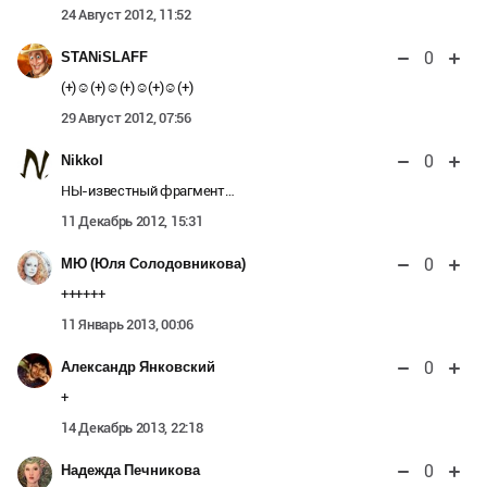
24 Август 2012, 11:52
0
STANiSLAFF
(+)☺(+)☺(+)☺(+)☺(+)
29 Август 2012, 07:56
0
Nikkol
НЫ-известный фрагмент…
11 Декабрь 2012, 15:31
0
МЮ (Юля Солодовникова)
++++++
11 Январь 2013, 00:06
0
Александр Янковский
+
14 Декабрь 2013, 22:18
0
Надежда Печникова