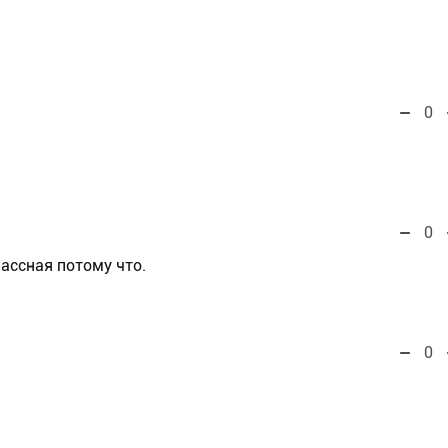
0
0
ассная потому что.
0