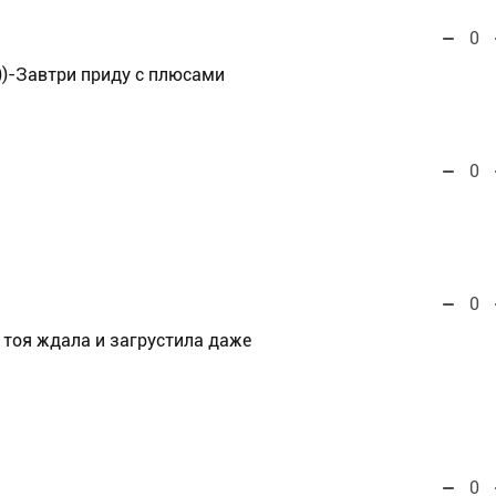
0
)-Завтри приду с плюсами
0
0
А тоя ждала и загрустила даже
0