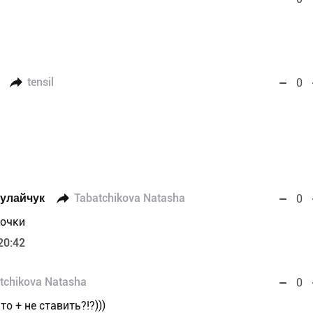
tensil
0
Кулайчук
Tabatchikova Natasha
0
дочки
20:42
tchikova Natasha
0
то + не ставить?!?)))