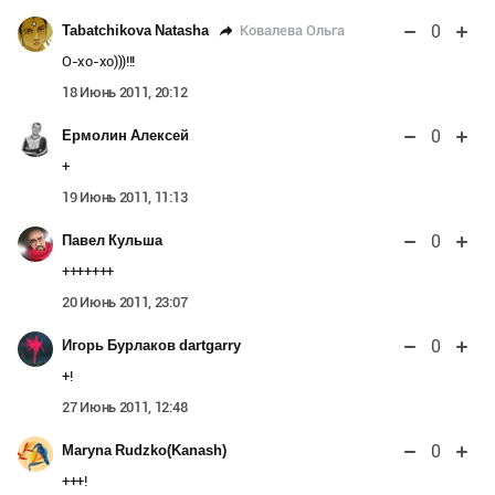
0
Ковалева Ольга
Tabatchikova Natasha
О-хо-хо)))!!!
18 Июнь 2011, 20:12
0
Ермолин Алексей
+
19 Июнь 2011, 11:13
0
Павел Кульша
+++++++
20 Июнь 2011, 23:07
0
Игорь Бурлаков dartgarry
+!
27 Июнь 2011, 12:48
0
Maryna Rudzko(Kanash)
+++!