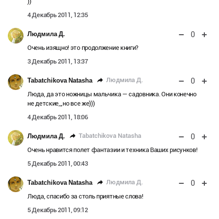
))
4 Декабрь 2011, 12:35
0
Людмила Д.
Очень изящно! это продолжение книги?
3 Декабрь 2011, 13:37
0
Людмила Д.
Tabatchikova Natasha
Люда, да это ножницы мальчика — садовника. Они конечно
не детские,,,но все же)))
4 Декабрь 2011, 18:06
0
Tabatchikova Natasha
Людмила Д.
Очень нравится полет фантазии и техника Ваших рисунков!
5 Декабрь 2011, 00:43
0
Людмила Д.
Tabatchikova Natasha
Люда, спасибо за столь приятные слова!
5 Декабрь 2011, 09:12