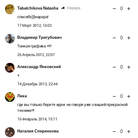
0
Нарара
Tabatchikova Natasha
спасибо)))нарара!
17 Март 2012, 16:02
0
Владимир Тригубович
Тонкая графика +!!!
26 Апрель 2012, 22:07
0
Александр Янковский
+
14 Декабрь 2013, 22:44
0
Лика
где вы только берете идеи. не говоря уже о вашей прекрасной
технике!!!
16 Февраль 2014, 15:11
0
Наталия Спиренкова