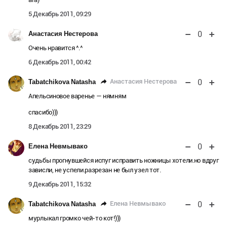
5 Декабрь 2011, 09:29
0
Анастасия Нестерова
Очень нравится ^.^
6 Декабрь 2011, 00:42
0
Анастасия Нестерова
Tabatchikova Natasha
Апельсиновое варенье — нямням
спасибо)))
8 Декабрь 2011, 23:29
0
Елена Невмывако
судьбы прогнувшейся испуг исправить ножницы хотели.но вдруг
зависли, не успели.разрезан не был узел тот.
9 Декабрь 2011, 15:32
0
Елена Невмывако
Tabatchikova Natasha
мурлыкал громко чей-то кот!)))