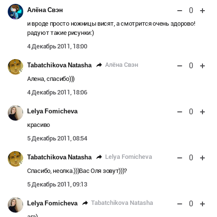
0
Алёна Свэн
и вроде просто ножницы висят, а смотрится очень здорово!
радуют такие рисунки:)
4 Декабрь 2011, 18:00
0
Алёна Свэн
Tabatchikova Natasha
Алена, спасибо)))
4 Декабрь 2011, 18:06
0
Lelya Fomicheva
красиво
5 Декабрь 2011, 08:54
0
Lelya Fomicheva
Tabatchikova Natasha
Спасибо, неолка.)))Вас Оля зовут)))?
5 Декабрь 2011, 09:13
0
Tabatchikova Natasha
Lelya Fomicheva
ага)