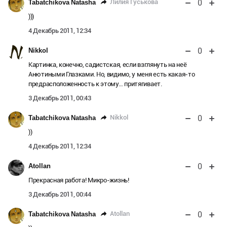
0
Лилия Гуськова
Tabatchikova Natasha
)))
4 Декабрь 2011, 12:34
0
Nikkol
Картинка, конечно, садистская, если взглянуть на неё
Анютиными Глазками. Но, видимо, у меня есть какая-то
предрасположенность к этому… притягивает.
3 Декабрь 2011, 00:43
0
Nikkol
Tabatchikova Natasha
))
4 Декабрь 2011, 12:34
0
Atollan
Прекрасная работа! Микро-жизнь!
3 Декабрь 2011, 00:44
0
Atollan
Tabatchikova Natasha