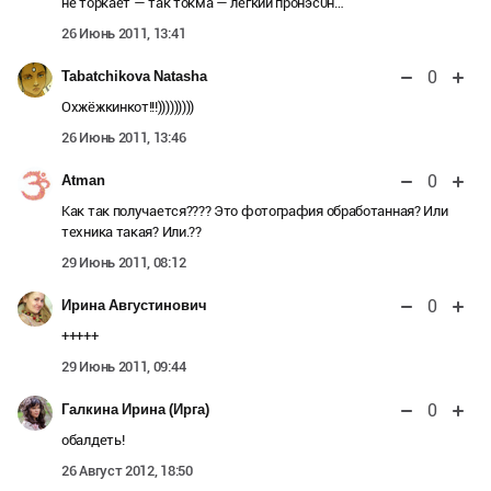
не торкает — так токма — лёгкий пронэс0н…
26 Июнь 2011, 13:41
0
Tabatchikova Natasha
Охжёжкинкот!!!)))))))))
26 Июнь 2011, 13:46
0
Atman
Как так получается???? Это фотография обработанная? Или
техника такая? Или.??
29 Июнь 2011, 08:12
0
Ирина Августинович
+++++
29 Июнь 2011, 09:44
0
Галкина Ирина (Ирга)
обалдеть!
26 Август 2012, 18:50