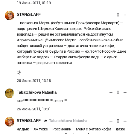
19 Июнь 2011, 01:19
0
STANiSLAFF
… полковник Морэн (собутыльник Прохфэссора Мориарти) —
подстрелив Шерлока Холмса на краю Рейхенбахского
водопада — решил не останавливаться на достигнутом
и прикончить ещё и миссис Марпл… особенно изысканно был
найден способ устранения — достаточно чашечки кофе,
который привозят бырЫги в Россию — но, то что Россиян даже
не берёт «с ведра» — Старую англифскую леди — с одной
чашечки — разрывает фклочья
:0)
26 Июнь 2011, 13:18
0
Tabatchikova Natasha
кхе!!!!!!!!!!!!!!!!!!!!!!!!!!!!!!!!!!!!! несет!!!!
26 Июнь 2011, 13:31
0
Tabatchikova Natasha
STANiSLAFF
ну дык — яж тоже — РоссиЯнин — Меня с энтово кофа — даже