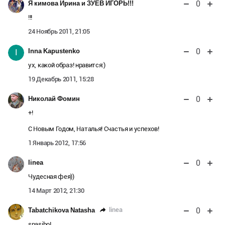
0
Я кимова Ирина и ЗУЕВ ИГОРЬ!!!
!!!
24 Ноябрь 2011, 21:05
0
Inna Kapustenko
I
ух, какой образ! нравится:)
19 Декабрь 2011, 15:28
0
Николай Фомин
+!
С Новым Годом, Наталья! Счастья и успехов!
1 Январь 2012, 17:56
0
linea
Чудесная фея))
14 Март 2012, 21:30
0
linea
Tabatchikova Natasha
spasibo!