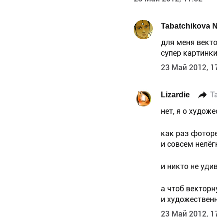
Tabatchikova 
для меня векто
супер картинки
23 Май 2012, 1
Lizardie
T
нет, я о худож
как раз фотор
и совсем нелёг
и никто не уди
а чтоб вектор
и художественн
23 Май 2012, 1