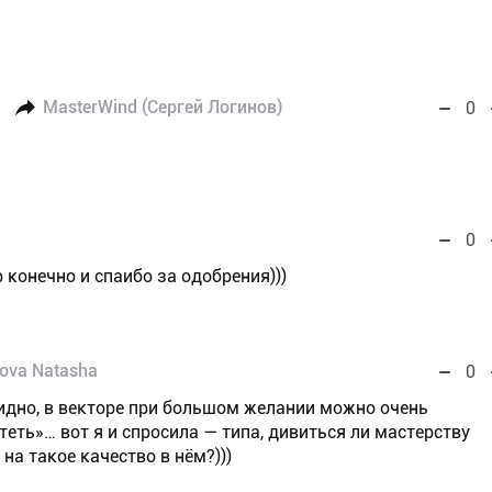
MasterWind (Сергей Логинов)
0
0
р конечно и спаибо за одобрения)))
kova Natasha
0
видно, в векторе при большом желании можно очень
еть»… вот я и спросила — типа, дивиться ли мастерству
 на такое качество в нём?)))