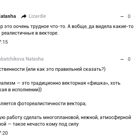
Natasha
Lizardie
0
р это оочень трудное что-то. А вобще, да видела какие-то
 реалистичные в векторе.
7:15
abatchikova Natasha
0
ественности (или как это правильней сказать?)
еализм — это традиционно векторная «фишка», хоть
кая в исполнении))
вляется фотореалистичности вектора;
ную работу сделать многоплановой, нежной, атмосферной
ой — такое нечасто кому под силу
7:20