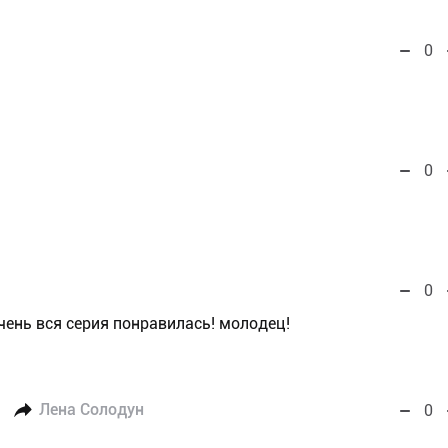
0
0
0
ень вся серия понравилась! молодец!
Лена Солодун
0