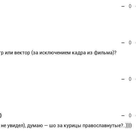
0
0
стр или вектор (за исключением кадра из фильма)?
0
)
0
не увидел), думаю — шо за курицы православнутые?..))))