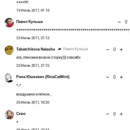
++++!!!!!
19 Июнь 2011, 01:18
0
Павел Кульша
++++++++++++++++++++++++++++++++++++++++++++++++++++++++++
23 Июнь 2011, 21:12
0
Павел Кульша
Tabatchikova Natasha
ага, плюсики во всю сторку))) спасибо
23 Июнь 2011, 21:16
0
Рина Юшкевич (RinaCatMint)
*_*
воздушное и лёгкое…
25 Июнь 2011, 18:20
0
Скво
+
25 Июнь 2011, 23:34