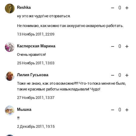
0
Reshka
ну это же чудо! не оторваться.
Не понимаю, как можно так аккуратно акварелью работать.
13 Ноябрь 2011, 22:09
0
Касперская Марина
Очень нравится!
25 Ноябрь 2011, 13:03
0
Лилия Гуськова
Тоже не знаю, как это возможно!!!!! Что-то пока меня не было,
такие красивые работы навыкладывали! Чудо!
27 Ноябрь 2011, 13:37
0
Мышка
!!!
2 Декабрь 2011, 19:15