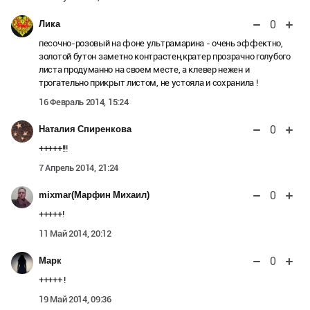
0
Лика
песочно-розовый на фоне ультрамарина - очень эффектно,
золотой бутон заметно контрастен,кратер прозрачно голубого
листа продуманно на своем месте, а клевер нежен и
трогательно прикрыт листом, не устояла и сохранила !
16 Февраль 2014, 15:24
0
Наталия Спиренкова
+++++!!!
7 Апрель 2014, 21:24
0
mixmar(Марфин Михаил)
+++++!
11 Май 2014, 20:12
0
Марк
+++++ !
19 Май 2014, 09:36