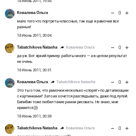
18 Июнь 2011, 19:56
0
Ковалева Ольга
мало того что портреты классные, так еще и рамочки все
разные!
18 Июнь 2011, 20:04
0
Ковалева Ольга
Tabatchikova Natasha
да уж. Вот яркий пример: работы много — а в целом результат
не очень.
18 Июнь 2011, 20:31
0
Tabatchikova Natasha
Ковалева Ольга
Это ты о том, что рамочки несколько «спорят» по детализации
с картинками? Зато их хочется разглядывать, даже под лупой.
Билибин тоже любил такие рамки рисовать. Не знаю, мне
нравится.)))
18 Июнь 2011, 20:38
0
Ковалева Ольга
Tabatchikova Natasha