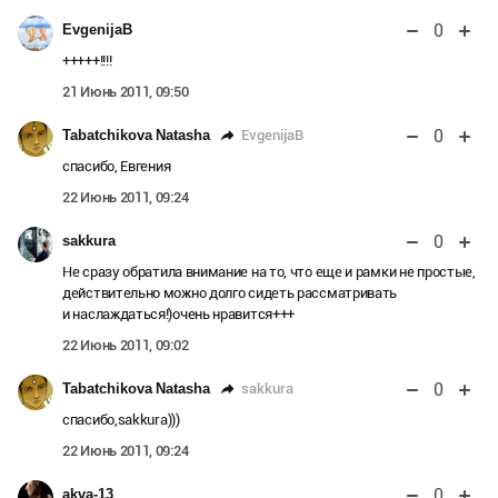
0
EvgenijaB
+++++!!!!
21 Июнь 2011, 09:50
0
EvgenijaB
Tabatchikova Natasha
спасибо, Евгения
22 Июнь 2011, 09:24
0
sakkura
Не сразу обратила внимание на то, что еще и рамки не простые,
действительно можно долго сидеть рассматривать
и наслаждаться!)очень нравится+++
22 Июнь 2011, 09:02
0
sakkura
Tabatchikova Natasha
спасибо,sakkura)))
22 Июнь 2011, 09:24
0
akva-13