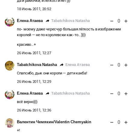
да и рамочки, и легкости нет)))
18 Июнь 2011, 20:52
0
Tabatchikova Natasha
Елена Атаева
по- моему даже чересчур большая лёгкость в изображении
королей — не по королевски как-то…))))
красиво…+
26 Июнь 2011, 12:27
0
Елена Атаева
Tabatchikova Natasha
Спапсибо, дык они короли — дети какба!
26 Июнь 2011, 12:29
0
Tabatchikova Natasha
Елена Атаева
всё верно)))
26 Июнь 2011, 12:36
0
Валентин Чемякин/Valentin Chemyakin
+!