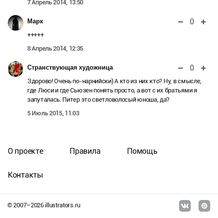
7 Апрель 2014, 13:50
0
Марк
+++++
8 Апрель 2014, 12:35
0
Странствующая художница
Здорово! Очень по-нарнийски) А кто из них кто? Ну, в смысле,
где Люси и где Сьюзен понять просто, а вот с их братьями я
запуталась. Питер это светловолосый юноша, да?
5 Июль 2015, 11:03
О проекте
Правила
Помощь
Контакты
© 2007–
2026
illustrators.ru