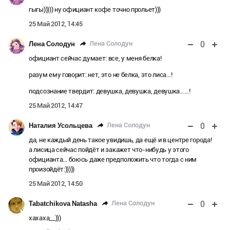
гыгы))))) ну официант кофе точно прольет)))
25 Май 2012, 14:45
0
Лена Солодун
Лена Солодун
официант сейчас думает: все, у меня белка!
разум ему говорит: нет, это не белка, это лиса…!
подсознание твердит: девушка, девушка, девушка……!
25 Май 2012, 14:47
0
Лена Солодун
Наталия Усольцева
да, не каждый день такое увидишь, да ещё и в центре города!
а лисица сейчас пойдёт и закажет что-нибудь у этого
официанта… боюсь даже предположить что тогда с ним
произойдёт:)))))
25 Май 2012, 14:50
0
Лена Солодун
Tabatchikova Natasha
хахаха__)))