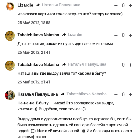
0
Наталья Павлушина
Lizardie
и заказчик картинки тоже,автор-то что? автору не жалко)
25 Май 2012, 18:58
0
Lizardie
Tabatchikova Natasha
Да я не против, заказчик пусть идет лесом и полями
25 Май 2012, 21:41
0
Наталья Павлушина
Tabatchikova Natasha
Наташ, а вы где выдру взяли то? как она в быту?
25 Май 2012, 21:41
0
Tabatchikova Natasha
Наталья Павлушина
Не-не-не! В быту — никак! Это зоопарковская выдра,
конечно:-)). Выдрёнок, если точнее:-)).
Выдру дома с удовольствием вообще-то держала бы, если бы
была возможность сделать ей вольер и бассейн с проточной
водой:-)))). Или с её личной ванной:-))). Им без воды плоховасто
и некомфортно….