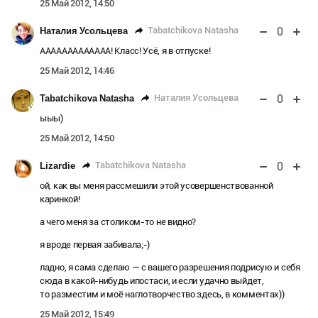
25 Май 2012, 14:50
0
Tabatchikova Natasha
Наталия Усольцева
ААААААААААААА! Класс! Усё, я в отпуске!
25 Май 2012, 14:46
0
Наталия Усольцева
Tabatchikova Natasha
ыыы)
25 Май 2012, 14:50
0
Tabatchikova Natasha
Lizardie
ой, как вы меня рассмешили этой усовершенствованной
каринкой!
а чего меня за столиком-то не видно?
я вроде первая забивала;-)
ладно, я сама сделаю — с вашего разрешения подрисую и себя
сюда в какой-нибудь ипостаси, и если удачно выйдет,
то разместим и моё наглотворчество здесь, в комментах))
25 Май 2012, 15:49