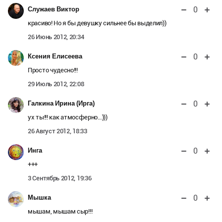
0
Служаев Виктор
красиво! Но я бы девушку сильнее бы выделил))
26 Июнь 2012, 20:34
0
Ксения Елисеева
Просто чудесно!!!
29 Июль 2012, 22:08
0
Галкина Ирина (Ирга)
ух ты!!! как атмосферно…)))
26 Август 2012, 18:33
0
Инга
+++
3 Сентябрь 2012, 19:36
0
Мышка
мышам, мышам сыр!!!