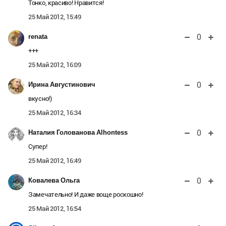
Тонко, красиво! Нравится!
25 Май 2012, 15:49
0
renata
+++
25 Май 2012, 16:09
0
Ирина Августинович
вкусно!)
25 Май 2012, 16:34
0
Наталия Голованова Alhontess
Супер!
25 Май 2012, 16:49
0
Ковалева Ольга
Замечательно! И даже воще роскошно!
25 Май 2012, 16:54