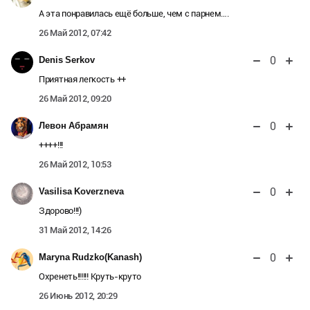
А эта понравилась ещё больше, чем с парнем….
26 Май 2012, 07:42
0
Denis Serkov
Приятная легкость ++
26 Май 2012, 09:20
0
Левон Абрамян
++++!!!
26 Май 2012, 10:53
0
Vasilisa Koverzneva
Здорово!!!)
31 Май 2012, 14:26
0
Maryna Rudzko(Kanash)
Охренеть!!!!!! Круть-круто
26 Июнь 2012, 20:29