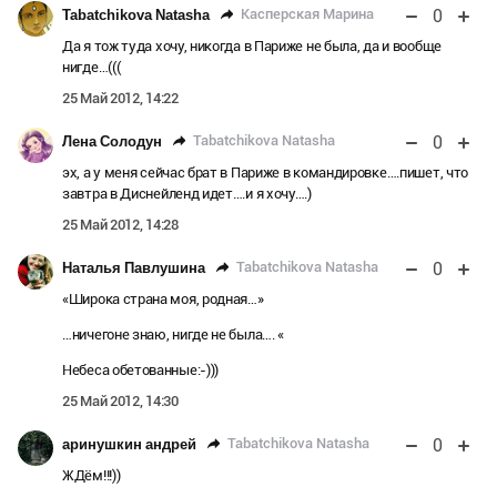
0
Касперская Марина
Tabatchikova Natasha
Да я тож туда хочу, никогда в Париже не была, да и вообще
нигде…(((
25 Май 2012, 14:22
0
Tabatchikova Natasha
Лена Солодун
эх, а у меня сейчас брат в Париже в командировке….пишет, что
завтра в Диснейленд идет….и я хочу….)
25 Май 2012, 14:28
0
Tabatchikova Natasha
Наталья Павлушина
«Широка страна моя, родная…»
…ничегоне знаю, нигде не была…. «
Небеса обетованные:-)))
25 Май 2012, 14:30
0
Tabatchikova Natasha
аринушкин андрей
ЖДём!!!))