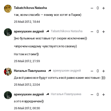
0
Tabatchikova Natasha
так, всем спасибо — я вижу все хотят в Париж)
25 Май 2012, 18:44
0
Tabatchikova Natasha
аринушкин андрей
))но булыжные мостовые тут скорее исключение))
*впрочем каждому чувствуется по своему)
На том и стоим!))
25 Май 2012, 21:59
0
аринушкин андрей
Наталья Павлушина
Да всё равно все будут хотеть и всё равно какие мостовые:-))))
25 Май 2012, 22:04
0
Наталья Павлушина
аринушкин андрей
а это я врредничам))
26 Май 2012, 00:30