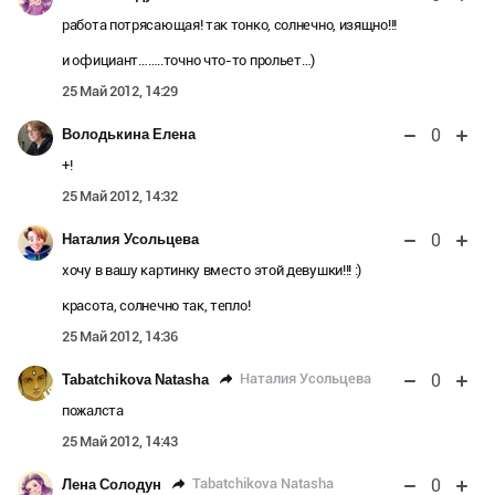
работа потрясающая! так тонко, солнечно, изящно!!!
и официант……..точно что-то прольет…)
25 Май 2012, 14:29
0
Володькина Елена
+!
25 Май 2012, 14:32
0
Наталия Усольцева
хочу в вашу картинку вместо этой девушки!!! :)
красота, солнечно так, тепло!
25 Май 2012, 14:36
0
Наталия Усольцева
Tabatchikova Natasha
пожалста
25 Май 2012, 14:43
0
Tabatchikova Natasha
Лена Солодун