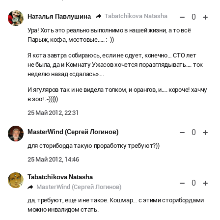
0
Tabatchikova Natasha
Наталья Павлушина
Ура! Хоть это реально выполнимо в нашей жизни, а то всё
Парыж, кофа, мостовые….. :-))
Я кста завтра собираюсь, если не сдует, конечно… СТО лет
не была, да и Комнату Ужасов хочется поразглядывать…. ток
неделю назад «сдалась»….
И ягуляров так и не видела толком, и орангов, и…. короче! хаччу
в зоо! :-)))))
25 Май 2012, 22:31
0
MasterWind (Сергей Логинов)
для сториборда такую проработку требуют?))
25 Май 2012, 14:46
Tabatchikova Natasha
0
MasterWind (Сергей Логинов)
да, требуют, еще и не такое. Кошмар… с этими сторибордами
можно инвалидом стать.