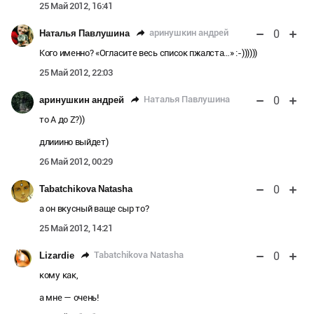
25 Май 2012, 16:41
0
аринушкин андрей
Наталья Павлушина
Кого именно? «Огласите весь список пжалста…» :-))))))
25 Май 2012, 22:03
0
Наталья Павлушина
аринушкин андрей
то A до Z?))
длииино выйдет)
26 Май 2012, 00:29
0
Tabatchikova Natasha
а он вкусный ваще сыр то?
25 Май 2012, 14:21
0
Tabatchikova Natasha
Lizardie
кому как,
а мне — очень!