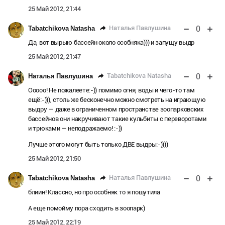
25 Май 2012, 21:44
0
Наталья Павлушина
Tabatchikova Natasha
Да, вот вырыю бассейн около особняка))) и запущу выдр
25 Май 2012, 21:47
0
Tabatchikova Natasha
Наталья Павлушина
Ооооо! Не пожалеете:-)) помимо огня, воды и чего-то там
ещё:-))), столь же бесконечно можно смотреть на играющую
выдру — даже в ограниченном пространстве зоопарковских
бассейнов они накручивают такие кульбиты с переворотами
и трюками — неподражаемо! :-))
Лучше этого могут быть только ДВЕ выдры:-))))
25 Май 2012, 21:50
0
Наталья Павлушина
Tabatchikova Natasha
блиин! Классно, но про особняк то я пошутила
А еще помойму пора сходить в зоопарк)
25 Май 2012, 22:19