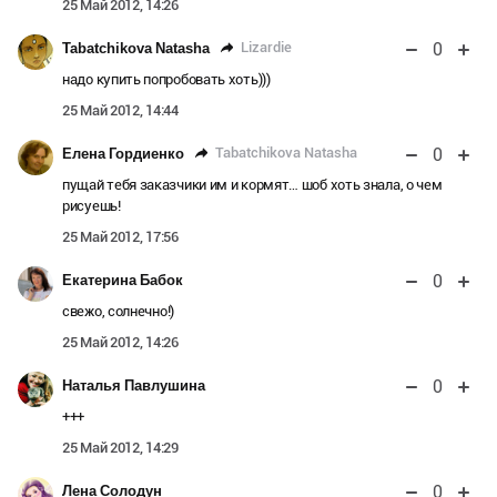
25 Май 2012, 14:26
0
Lizardie
Tabatchikova Natasha
надо купить попробовать хоть)))
25 Май 2012, 14:44
0
Tabatchikova Natasha
Елена Гордиенко
пущай тебя заказчики им и кормят… шоб хоть знала, о чем
рисуешь!
25 Май 2012, 17:56
0
Екатерина Бабок
свежо, солнечно!)
25 Май 2012, 14:26
0
Наталья Павлушина
+++
25 Май 2012, 14:29
0
Лена Солодун