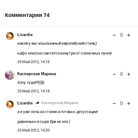
Комментарии
74
0
Lizardie
какой у вас изысканный европейский стиль)
кафе классно светится изнутри от солнечных лучей
25 Май 2012, 14:18
0
Касперская Марина
Хочу туда!!!!)))))
25 Май 2012, 14:18
0
Касперская Марина
Lizardie
а я уже села за столик и готова к дегустации!
давненько я сыра бри не ела (
25 Май 2012, 14:20