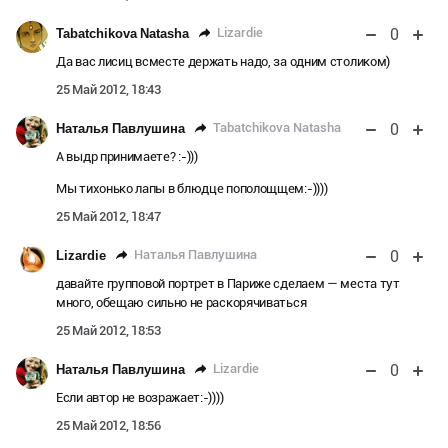
0
Lizardie
Tabatchikova Natasha
Да вас лисиц всместе держать надо, за одним столиком)
25 Май 2012, 18:43
0
Tabatchikova Natasha
Наталья Павлушина
А выдр принимаете? :-)))
Мы тихонько лапы в блюдце пополощщем:-))))
25 Май 2012, 18:47
0
Наталья Павлушина
Lizardie
давайте групповой портрет в Париже сделаем — места тут
много, обeщаю сильно не раскорячиваться
25 Май 2012, 18:53
0
Lizardie
Наталья Павлушина
Если автор не возражает:-))))
25 Май 2012, 18:56