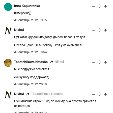
0
Inna Kapustenko
I
интересно))
4 Сентябрь 2012, 13:15
0
Nikkol
Сутками кручусь по дому, дыбом волосы от дел.
Превращаюсь я, в Горгону… кот уже окаменел.
4 Сентябрь 2012, 19:54
0
Nikkol
Tabatchikova Natasha
мне подружка помогает
снизу ногу поддержает)
4 Сентябрь 2012, 20:10
0
Tabatchikova Natasha
Nikkol
Пушкинские строки… но, по моему, она просто прячется
от взгляда
4 Сентябрь 2012, 20:13