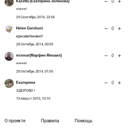
0
Kazetta (Екатерина Зеленова)
+++++!
29 Сентябрь 2014, 23:54
0
Helen Gershuni
красиво!!нежно!!
28 Октябрь 2014, 00:59
0
mixmar(Марфин Михаил)
+++++!
28 Октябрь 2014, 01:05
0
Екатерина
ЗДОРОВО !
19 Август 2015, 10:10
О проекте
Правила
Помощь