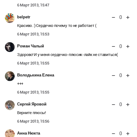
6 Март 2013, 15:47
0
belpetr
Красиво. :) Сердечко почему то не работает (
6 Март 2013, 15:53
0
Роман Чалый
Здорово! И у меня сердечко-плюсик-лайк не ставиться(
6 Март 2013, 15:55
0
Володькина Елена
+++
6 Март 2013, 15:55
0
Сергей Яровой
Верните плюсы!
6 Март 2013, 15:56
0
Анна Нюкта