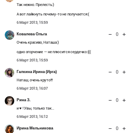
Так нежно. Прелесть:)
А вот лайкнуть почему-то не получается:(
6 Март 2013, 15:59
0
Ковалева Ольга
Очень красиво, Наташа:)
одно огорчение — не плюсится сердечко:(((
6 Март 2013, 15:59
0
Галкина Ирина (Ирга)
Наташ, очень круто!!!
6 Март 2013, 16:07
0
Рина З.
и ♥ ! Увы, только так…
6 Март 2013, 16:12
0
Ирина Мельникова