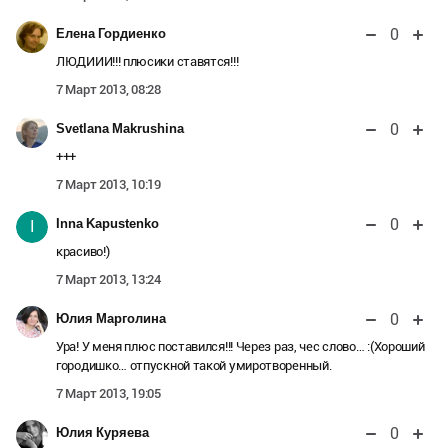
0
Елена Гордиенко
ЛЮДИИИ!!! плюсики ставятся!!!
7 Март 2013, 08:28
0
Svetlana Makrushina
+++
7 Март 2013, 10:19
0
Inna Kapustenko
I
красиво!)
7 Март 2013, 13:24
0
Юлия Марголина
Ура! У меня плюс поставился!!! Через раз, чес слово… :(Хороший
городишко… отпускной такой умиротворенный.
7 Март 2013, 19:05
0
Юлия Куряева