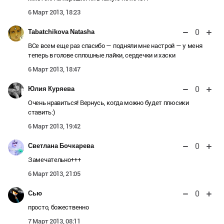
6 Март 2013, 18:23
0
Tabatchikova Natasha
ВСе всем еще раз спасибо — подняли мне настрой — у меня
теперь в голове сплошные лайки, сердечки и хаски
6 Март 2013, 18:47
0
Юлия Куряева
Очень нравиться! Вернусь, когда можно будет плюсики
ставить:)
6 Март 2013, 19:42
0
Светлана Бочкарева
Замечательно+++
6 Март 2013, 21:05
0
Сью
просто, божественно
7 Март 2013, 08:11