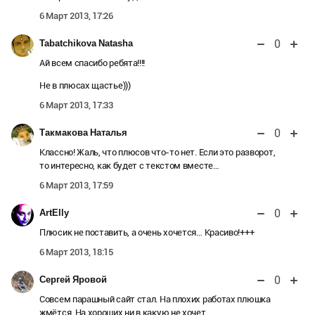
6 Март 2013, 17:26
0
Tabatchikova Natasha
Ай всем спасибо ребята!!!!
Не в плюсах щастье)))
6 Март 2013, 17:33
0
Такмакова Наталья
Классно! Жаль, что плюсов что-то нет. Если это разворот,
то интересно, как будет с текстом вместе…
6 Март 2013, 17:59
0
ArtElly
Плюсик не поставить, а очень хочется… Красиво!+++
6 Март 2013, 18:15
0
Сергей Яровой
Совсем парашный сайт стал. На плохих работах плюшка
жмётся. На хороших ни в какую не хочет.