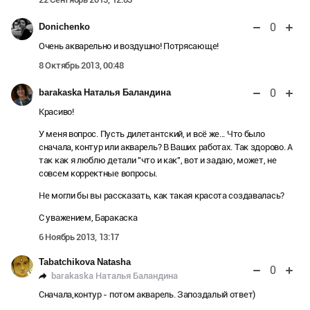
0
Donichenko
Очень акварельно и воздушно! Потрясающе!
8 Октябрь 2013, 00:48
0
barakaska Наталья Баландина
Красиво!
У меня вопрос. Пусть дилетантский, и всё же... Что было
сначала, контур или акварель? В Ваших работах. Так здорово. А
так как я люблю детали "что и как", вот и задаю, может, не
совсем корректные вопросы.
Не могли бы вы рассказать, как такая красота создавалась?
С уважением, Баракаска
6 Ноябрь 2013, 13:17
Tabatchikova Natasha
0
barakaska Наталья Баландина
Сначала,контур - потом акварель. Запоздалый ответ)