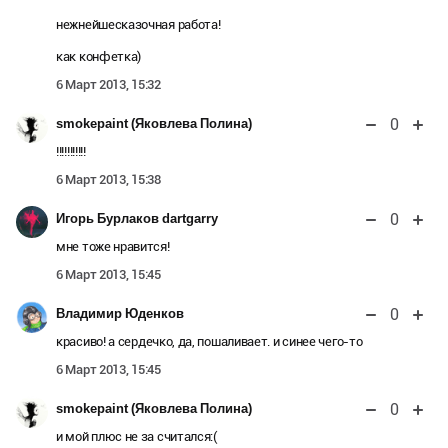
нежнейшесказочная работа!
как конфетка)
6 Март 2013, 15:32
0
smokepaint (Яковлева Полина)
!!!!!!!!!!!
6 Март 2013, 15:38
0
Игорь Бурлаков dartgarry
мне тоже нравится!
6 Март 2013, 15:45
0
Владимир Юденков
красиво! а сердечко, да, пошаливает. и синее чего-то
6 Март 2013, 15:45
0
smokepaint (Яковлева Полина)
и мой плюс не за считался:(