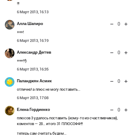
!!!
6 Март 2013, 16:13
0
Алла Шапиро
+++!
6 Март 2013, 16:19
0
Александр Дегтев
+++!!!)
6 Март 2013, 16:35
0
Паланджян Асмик
отлично! а плюс не могу поставить…
6 Март 2013, 17:08
0
Елена Гордиенко
плюсов 3 удалось поставить (кому-то из счастливчиков),
коментов — 28… итого 31 ПЛЮСОФФ!!!
теперь сам считать будем…