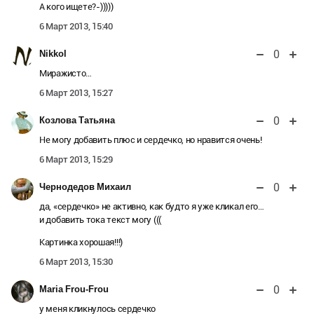
А кого ищете?-)))))
6 Март 2013, 15:40
0
Nikkol
Миражисто…
6 Март 2013, 15:27
0
Козлова Татьяна
Не могу добавить плюс и сердечко, но нравится очень!
6 Март 2013, 15:29
0
Чернодедов Михаил
да, «сердечко» не активно, как будто я уже кликал его…
и добавить тока текст могу (((
Картинка хорошая!!!)
6 Март 2013, 15:30
0
Maria Frou-Frou
у меня кликнулось сердечко