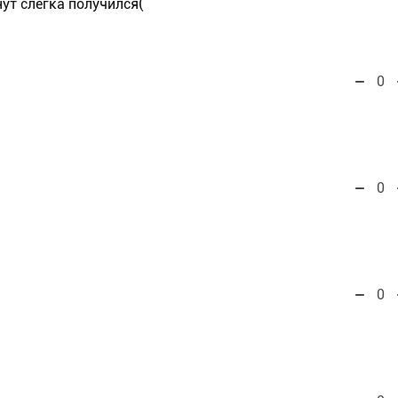
ут слегка получился(
0
0
0