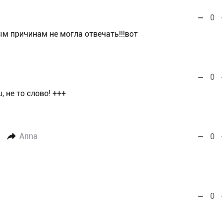
0
ным причинам не могла отвечать!!!вот
0
 не то слово! +++
Anna
0
0