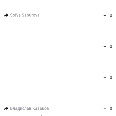
Sofya Saburova
0
0
0
Владислав Казаков
0