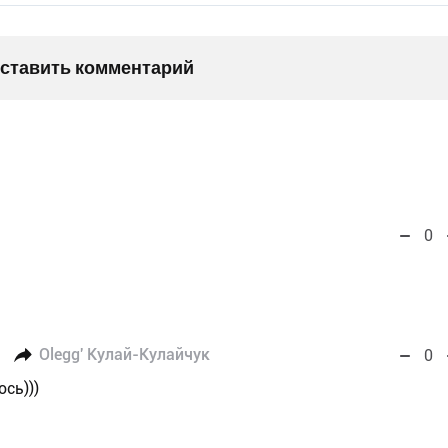
оставить комментарий
0
Olegg' Кулай-Кулайчук
0
сь)))