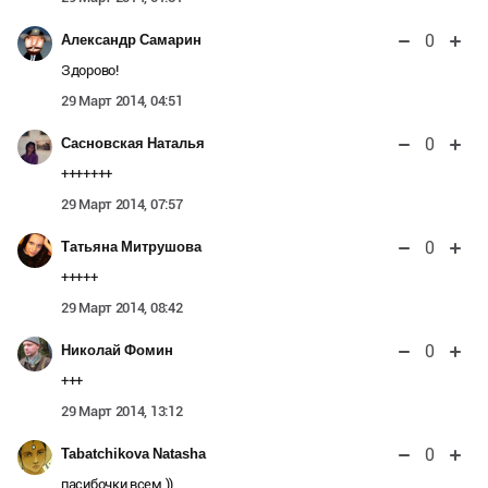
0
Александр Самарин
Здорово!
29 Март 2014, 04:51
0
Сасновская Наталья
+++++++
29 Март 2014, 07:57
0
Татьяна Митрушова
+++++
29 Март 2014, 08:42
0
Николай Фомин
+++
29 Март 2014, 13:12
0
Tabatchikova Natasha
пасибочки всем ))