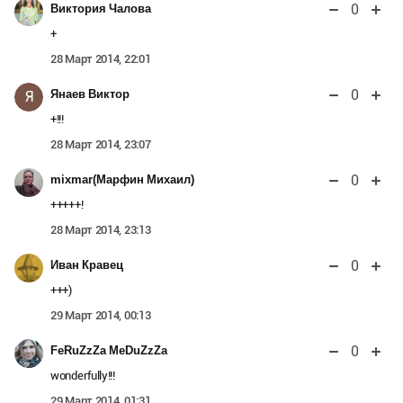
0
Виктория Чалова
+
28 Март 2014, 22:01
0
Янаев Виктор
Я
+!!!
28 Март 2014, 23:07
0
mixmar(Марфин Михаил)
+++++!
28 Март 2014, 23:13
0
Иван Кравец
+++)
29 Март 2014, 00:13
0
FeRuZzZa MeDuZzZa
wonderfully!!!
29 Март 2014, 01:31