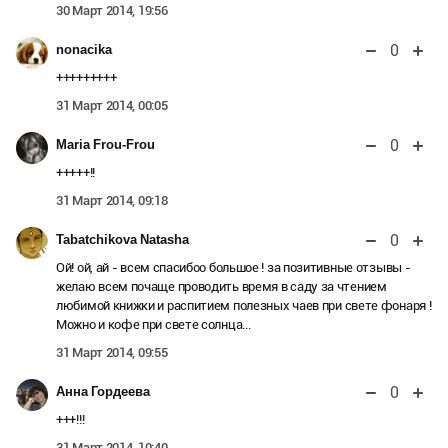
30 Март 2014, 19:56
0
nonacika
+++++++++
31 Март 2014, 00:05
0
Maria Frou-Frou
+++++!!
31 Март 2014, 09:18
0
Tabatchikova Natasha
Ой! ой, ай - всем спасибоо большое ! за позитивные отзывы -
желаю всем почаще проводить время в саду за чтением
любимой книжки и распитием полезных чаев при свете фонаря !
Можно и кофе при свете солнца...
31 Март 2014, 09:55
0
Анна Гордеева
+++!!!
31 Март 2014, 10:40