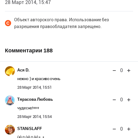
28 Март 2014, 15:47
Объект авторского права. Использование без
разрешения правообладателя запрещено.
Комментарии
188
0
Ася D.
нежно :) и красиво очень
28 Март 2014, 15:51
0
Тярасова Любовь
чудесно!+++
28 Март 2014, 15:54
0
STANiSLAFF
(+)☺(+)☺(+) * ͜ *