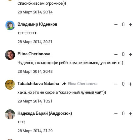
Спасибки всем огромное ))
28 Март 2014, 20:14
0
Владимир Юденков
+++++++++
28 Март 2014, 20:21
0
Elina Cherianova
Чудесно, только кофе ребёнкам не рекомендуется пить :)
28 Март 2014, 20:48
0
Elina Cherianova
Tabatchikova Natasha
хаха, но это не кофе а "сказочный лунный чай" ))
29 Март 2014, 13:21
0
Надежда Барай (Андросюк)
+++!
28 Март 2014, 21:29