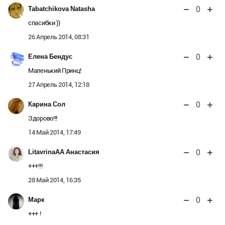
0
Tabatchikova Natasha
спасибки ))
26 Апрель 2014, 08:31
0
Елена Бендус
Маленький Принц!
27 Апрель 2014, 12:18
0
Карина Сол
Здорово!!!
14 Май 2014, 17:49
0
LitavrinaAA Анастасия
+++!!!
28 Май 2014, 16:35
0
Марк
+++ !