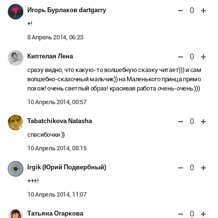
0
Игорь Бурлаков dartgarry
+!
8 Апрель 2014, 06:23
0
Киптелая Лена
сразу видно, что какую-то волшебную сказку читает))) и сам
волшебно-сказочный мальчик)) на Маленького принца прямо
похож! очень светлый образ! красивая работа очень-очень:)))
10 Апрель 2014, 00:57
0
Tabatchikova Natasha
спасибочки ))
10 Апрель 2014, 08:15
0
Irgik (Юрий Подвербный)
+++!
10 Апрель 2014, 11:07
0
Татьяна Огаркова