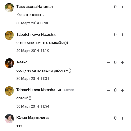
0
Такмакова Наталья
Какая нежность....
30 Март 2014, 06:36
0
Tabatchikova Natasha
очень мне приятно спасибки ))
30 Март 2014, 11:19
0
Алекс
соскучился по вашим работам;))
30 Март 2014, 11:31
0
Алекс
Tabatchikova Natasha
спасиб ))
30 Март 2014, 11:54
0
Юлия Марголина
+++!