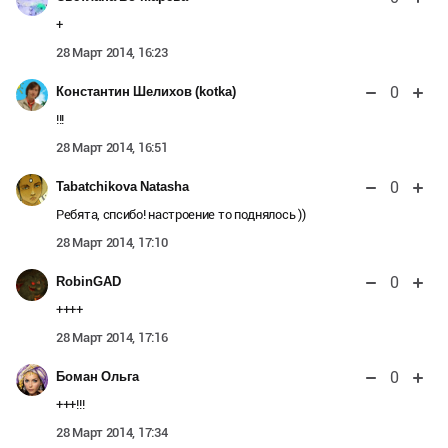
+
28 Март 2014, 16:23
0
Константин Шелихов (kotka)
!!!
28 Март 2014, 16:51
0
Tabatchikova Natasha
Ребята, спсибо! настроение то поднялось ))
28 Март 2014, 17:10
0
RobinGAD
++++
28 Март 2014, 17:16
0
Боман Ольга
+++!!!
28 Март 2014, 17:34