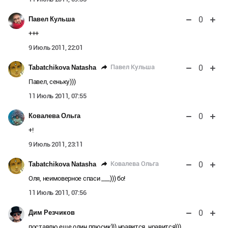
0
Павел Кульша
+++
9 Июль 2011, 22:01
0
Павел Кульша
Tabatchikova Natasha
Павел, сеньку)))
11 Июль 2011, 07:55
0
Ковалева Ольга
+!
9 Июль 2011, 23:11
0
Ковалева Ольга
Tabatchikova Natasha
Оля, неимоверное спаси ___))) бо!
11 Июль 2011, 07:56
0
Дим Резчиков
поставлю еще один плюсик))) нравится_нравится)))