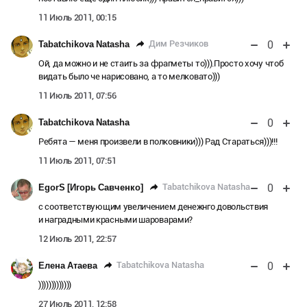
11 Июль 2011, 00:15
0
Дим Резчиков
Tabatchikova Natasha
Ой, да можно и не стаить за фрагметы то))).Просто хочу чтоб
видать было че нарисовано, а то мелковато)))
11 Июль 2011, 07:56
0
Tabatchikova Natasha
Ребята — меня произвели в полковники))) Рад Стараться)))!!!
11 Июль 2011, 07:51
0
Tabatchikova Natasha
EgorS [Игорь Савченко]
с соответствующим увеличением денежнго довольствия
и наградными красными шароварами?
12 Июль 2011, 22:57
0
Tabatchikova Natasha
Елена Атаева
)))))))))))))
27 Июль 2011, 12:58