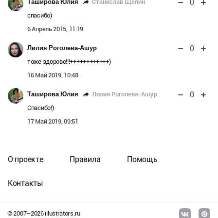
0
Станислав Щепин
Таширова Юлия
спасибо)
6 Апрель 2015, 11:19
0
Лилия Роголева-Ашур
тоже здорово!!!++++++++++++)
16 Май 2019, 10:48
0
Лилия Роголева-Ашур
Таширова Юлия
Спасибо!)
17 Май 2019, 09:51
О проекте
Правила
Помощь
Контакты
© 2007–
2026
illustrators.ru