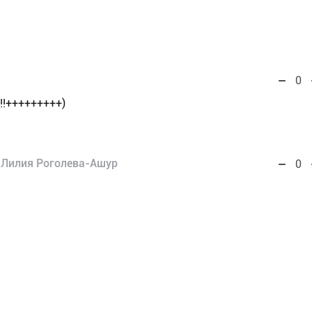
0
!!+++++++++)
Лилия Роголева-Ашур
0