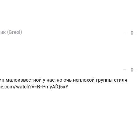
ик (Greol)
0
0
клип малоизвестной у нас, но очь неплохой группы стиля
ube.com/watch?v=R-PmyAfQ5xY