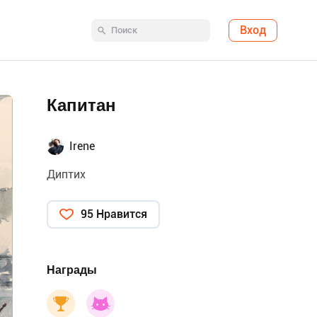
Вход
Капитан
Irene
Диптих
95 Нравится
Награды