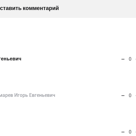
оставить комментарий
геньевич
0
марев Игорь Евгеньевич
0
0