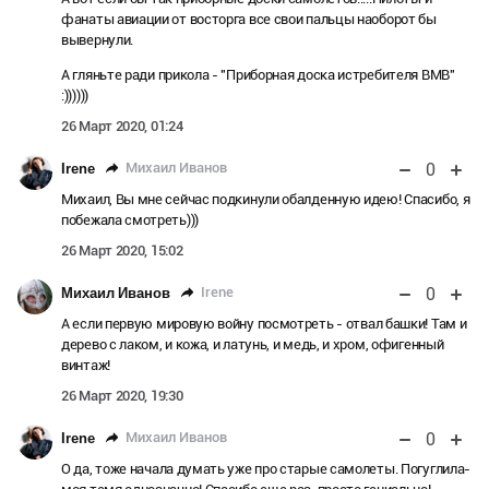
фанаты авиации от восторга все свои пальцы наоборот бы
вывернули.
А гляньте ради прикола - "Приборная доска истребителя ВМВ"
:))))))
26 Март 2020, 01:24
0
Михаил Иванов
Irene
Михаил, Вы мне сейчас подкинули обалденную идею! Спасибо, я
побежала смотреть)))
26 Март 2020, 15:02
0
Irene
Михаил Иванов
А если первую мировую войну посмотреть - отвал башки! Там и
дерево с лаком, и кожа, и латунь, и медь, и хром, офигенный
винтаж!
26 Март 2020, 19:30
0
Михаил Иванов
Irene
О да, тоже начала думать уже про старые самолеты. Погуглила-