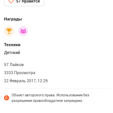
57 Нравится
Носок не найду никак!
Уполз шнурок как змея!
А может и я не Я?
Награды
Лучше ещё посплю,
Может тогда всё пойму!
Техники
Детский
57 Лайков
3333 Просмотра
22 Февраль 2017, 12:29
Объект авторского права. Использование без
разрешения правообладателя запрещено.