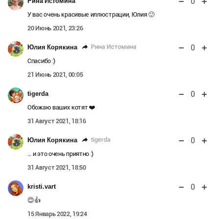
0
Рина Истомина
У вас очень красивые иллюстрации, Юлия 🙂
20 Июнь 2021, 23:26
0
Рина Истомина
Юлия Корякина
Спасибо :)
21 Июнь 2021, 00:05
0
tigerda
Обожаю ваших котят ❤️
31 Август 2021, 18:16
0
tigerda
Юлия Корякина
... и это очень приятно :)
31 Август 2021, 18:50
0
kristi.vart
😊👍
15 Январь 2022, 19:24