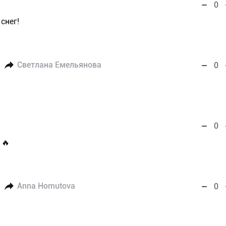
0
снег!
Светлана Емельянова
0
0
 🔥
Anna Homutova
0