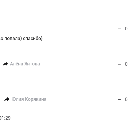
0
во попала) спасибо)
Алёна Янтова
0
Юлия Корякина
0
01:29