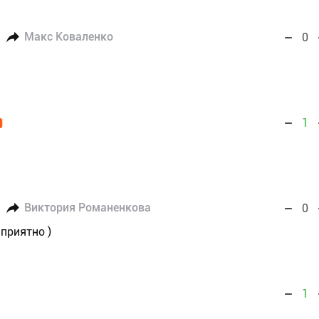
Макс Коваленко
0
1
Виктория Романенкова
0
приятно )
1