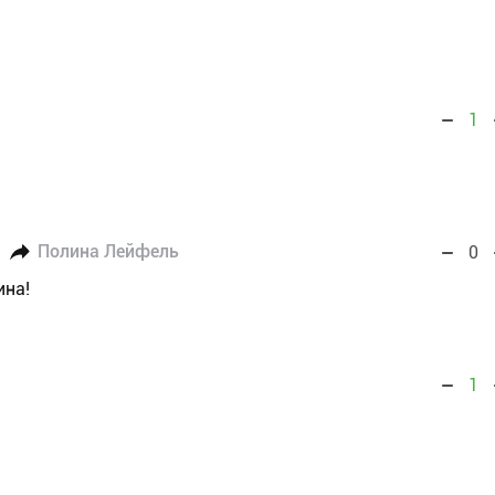
1
Полина Лейфель
0
ина!
1
!