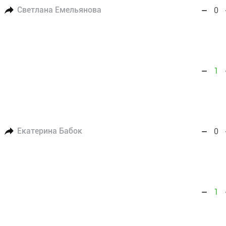
Светлана Емельянова
0
1
Екатерина Бабок
0
1