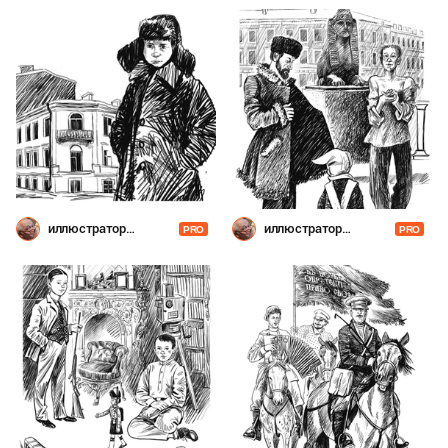
иллюстратор
иллюстратор
PRO
PRO
Шевченко
Шевченко