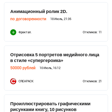
Анимационный ролик 2D.
по договоренности
18 Июль, 21:35
Фрактал.
Откликов:
11
Ф
Отрисовка 5 портретов медийного лица
в стиле «супергероика»
50000
рублей
10 Июль, 16:12
CREAPACK
Откликов:
21
Проиллюстрировать графическими
рисунками книгу, 10 рисунков