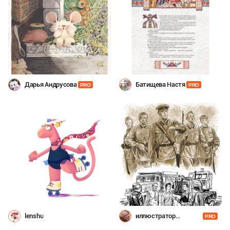
Дарья Андрусова
Батищева Настя
PRO
PRO
lenshu
иллюстратор
PRO
Шевченко