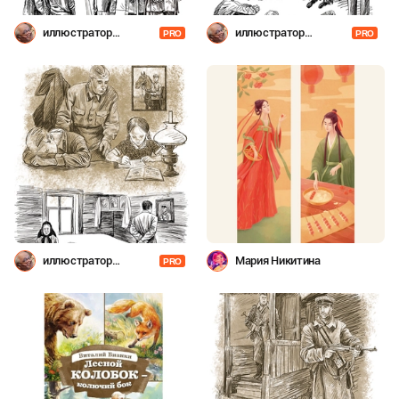
иллюстратор
иллюстратор
PRO
PRO
Шевченко
Шевченко
иллюстратор
Мария Никитина
PRO
Шевченко