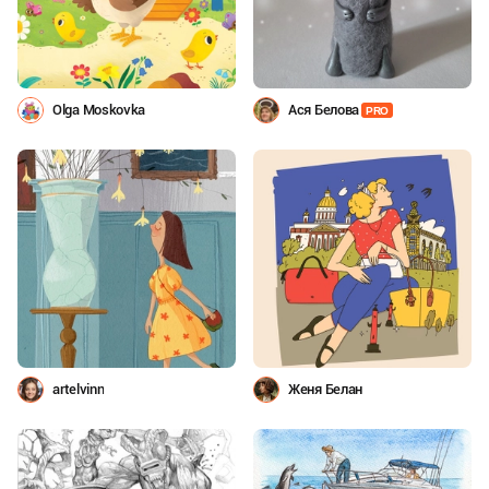
Olga Moskovka
Ася Белова
PRO
artelvinn
Женя Белан