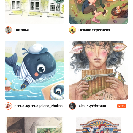
Наталья
Полина Береснева
Елена Жулина | elena_zhulina
Akai /Субботина
PRO
Даша/