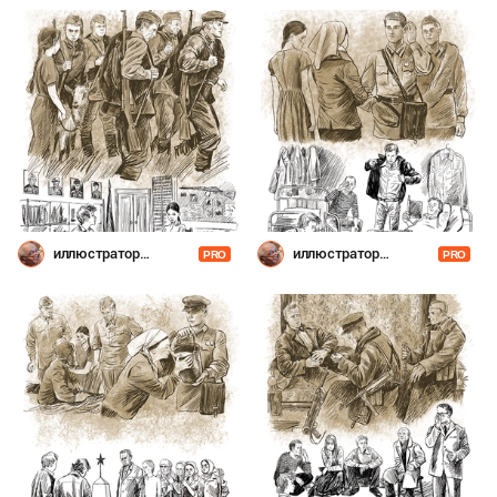
иллюстратор
иллюстратор
PRO
PRO
Шевченко
Шевченко