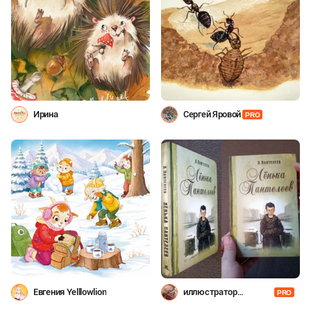
Ирина
Сергей Яровой
PRO
Евгения Yelllowlion
иллюстратор
PRO
Шевченко