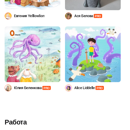
Евгения Yelllowlion
Ася Белова
PRO
Юлия Беленкова
Alice Liddelle
PRO
PRO
Работа