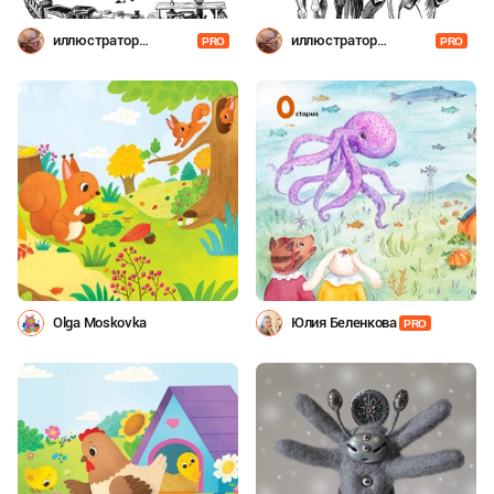
иллюстратор
иллюстратор
PRO
PRO
Шевченко
Шевченко
Olga Moskovka
Юлия Беленкова
PRO