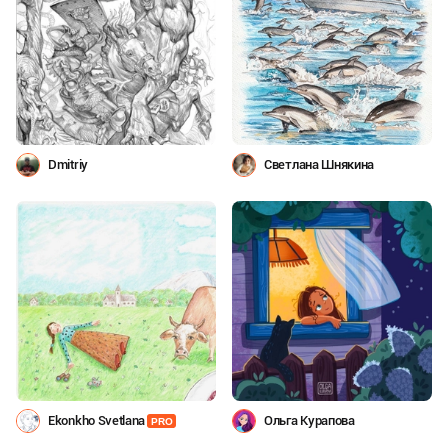
Dmitriy
Светлана Шнякина
Ekonkho Svetlana
Ольга Курапова
PRO