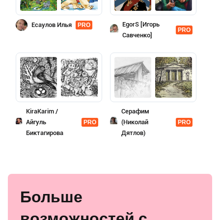
EgorS [Игорь
Есаулов Илья
PRO
PRO
Савченко]
KiraKarim /
Серафим
Айгуль
(Николай
PRO
PRO
Биктагирова
Дятлов)
Больше
возможностей с