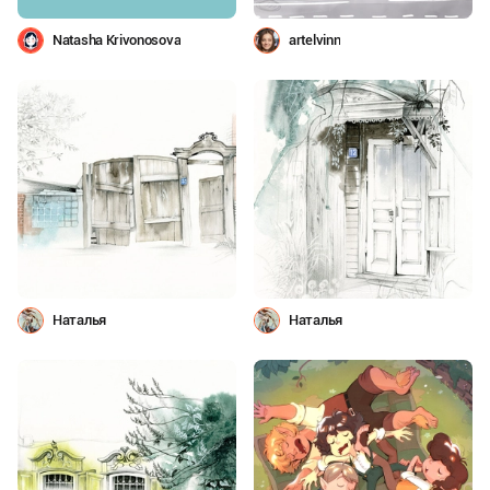
Natasha Krivonosova
artelvinn
Наталья
Наталья