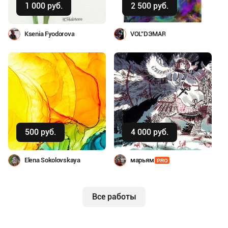
1 000 руб.
2 500 руб.
Ksenia Fyodorova
VOL”DЭMAR
Купить
Купить
500 руб.
4 000 руб.
Elena Sokolovskaya
марьям
PRO
Все работы