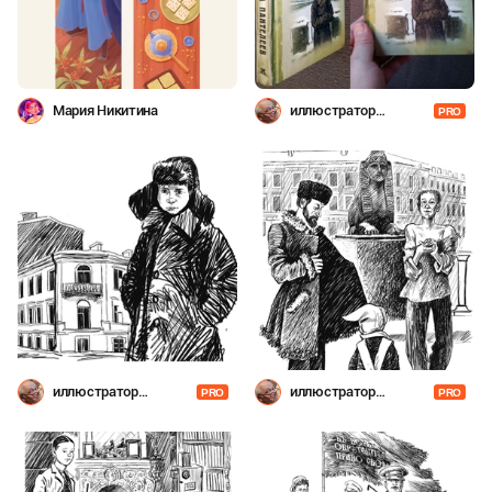
Мария Никитина
иллюстратор
PRO
Шевченко
иллюстратор
иллюстратор
PRO
PRO
Шевченко
Шевченко