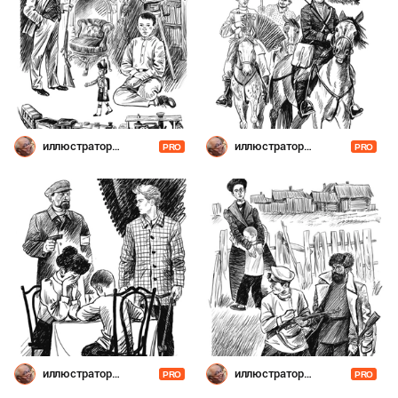
иллюстратор
иллюстратор
PRO
PRO
Шевченко
Шевченко
иллюстратор
иллюстратор
PRO
PRO
Шевченко
Шевченко