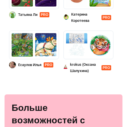
Катерина
Татьяна Ли
PRO
PRO
Коротеева
krokus (Оксана
Есаулов Илья
PRO
PRO
Шалухина)
Больше
возможностей с