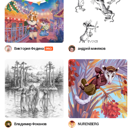
Виктория Федина
андрей миняков
PRO
Владимир Фоканов
NURENBERG