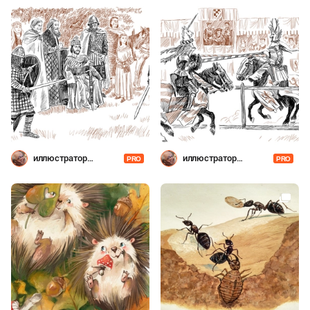
иллюстратор
иллюстратор
PRO
PRO
Шевченко
Шевченко