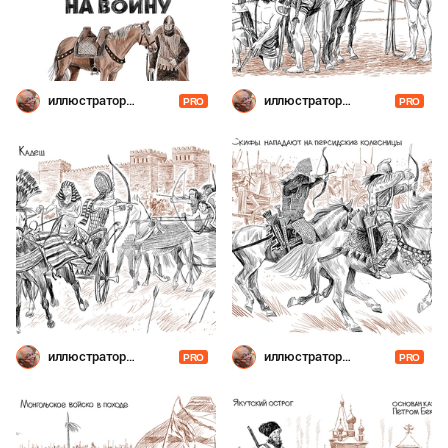
иллюстратор
иллюстратор
PRO
PRO
Шевченко
Шевченко
иллюстратор
иллюстратор
PRO
PRO
Шевченко
Шевченко