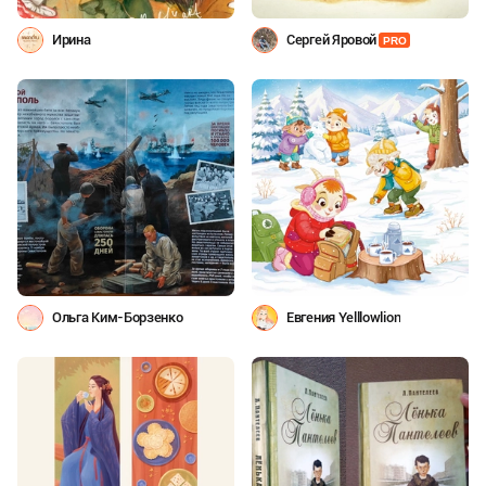
Ирина
Сергей Яровой
PRO
Ольга Ким-Борзенко
Евгения Yelllowlion