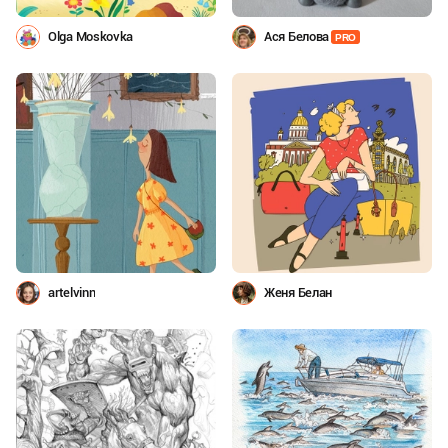
Olga Moskovka
Ася Белова
PRO
artelvinn
Женя Белан