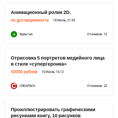
Анимационный ролик 2D.
по договоренности
18 Июль, 21:35
Фрактал.
Откликов:
12
Ф
Отрисовка 5 портретов медийного лица
в стиле «супергероика»
50000
рублей
10 Июль, 16:12
CREAPACK
Откликов:
22
Проиллюстрировать графическими
рисунками книгу, 10 рисунков