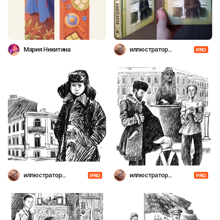
Мария Никитина
иллюстратор
PRO
Шевченко
иллюстратор
иллюстратор
PRO
PRO
Шевченко
Шевченко