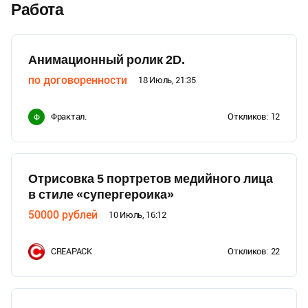
Работа
Анимационный ролик 2D.
по договоренности
18 Июль, 21:35
Фрактал.
Откликов:
12
Ф
Отрисовка 5 портретов медийного лица
в стиле «супергероика»
50000
рублей
10 Июль, 16:12
CREAPACK
Откликов:
22