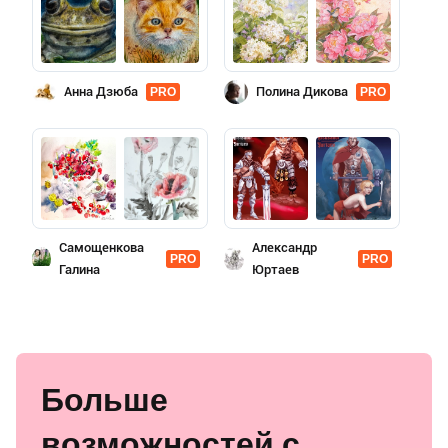
Анна Дзюба
Полина Дикова
PRO
PRO
Самощенкова
Александр
PRO
PRO
Галина
Юртаев
Больше
возможностей с