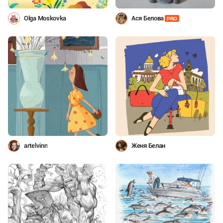
Olga Moskovka
Ася Белова
PRO
artelvinn
Женя Белан