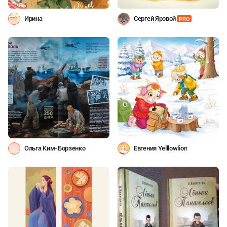
Ирина
Сергей Яровой
PRO
Ольга Ким-Борзенко
Евгения Yelllowlion