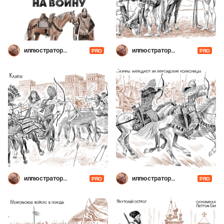
иллюстратор
иллюстратор
PRO
PRO
Шевченко
Шевченко
иллюстратор
иллюстратор
PRO
PRO
Шевченко
Шевченко