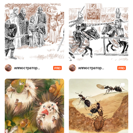
иллюстратор
иллюстратор
PRO
PRO
Шевченко
Шевченко