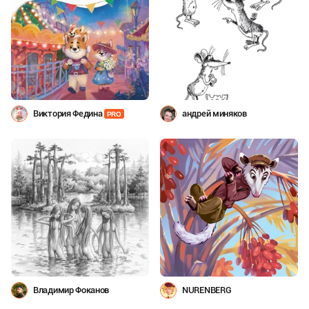
Виктория Федина
андрей миняков
PRO
Владимир Фоканов
NURENBERG