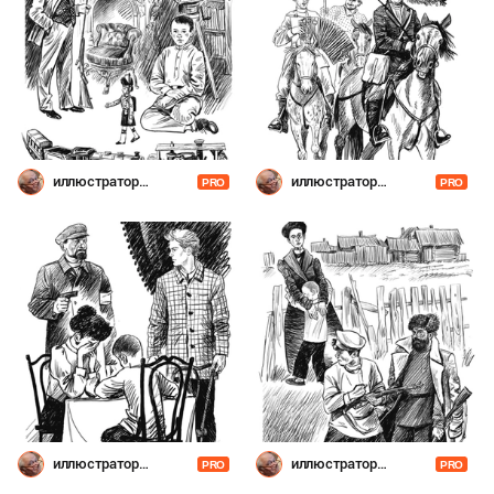
иллюстратор
иллюстратор
PRO
PRO
Шевченко
Шевченко
иллюстратор
иллюстратор
PRO
PRO
Шевченко
Шевченко