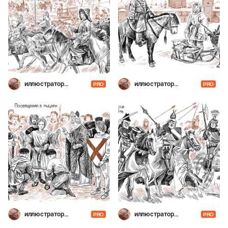
иллюстратор
иллюстратор
PRO
PRO
Шевченко
Шевченко
иллюстратор
иллюстратор
PRO
PRO
Шевченко
Шевченко