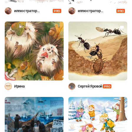
иллюстратор
иллюстратор
PRO
PRO
Шевченко
Шевченко
Ирина
Сергей Яровой
PRO