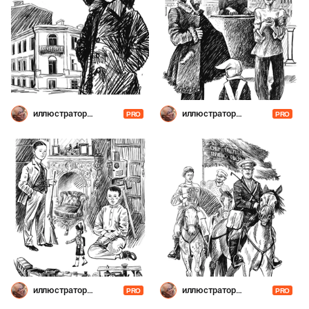
иллюстратор
иллюстратор
PRO
PRO
Шевченко
Шевченко
иллюстратор
иллюстратор
PRO
PRO
Шевченко
Шевченко