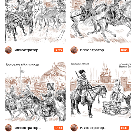
иллюстратор
иллюстратор
PRO
PRO
Шевченко
Шевченко
иллюстратор
иллюстратор
PRO
PRO
Шевченко
Шевченко