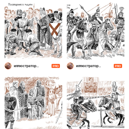
иллюстратор
иллюстратор
PRO
PRO
Шевченко
Шевченко