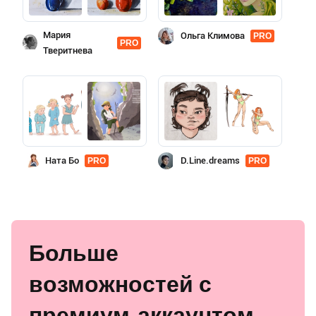
Мария
Ольга Климова
PRO
PRO
Тверитнева
Ната Бо
D.Line.dreams
PRO
PRO
Больше
возможностей с
премиум-аккаунтом