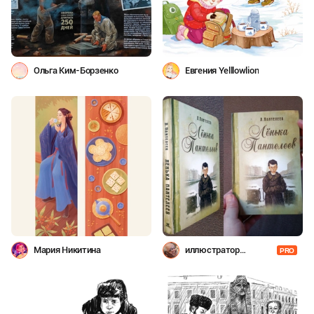
Ольга Ким-Борзенко
Евгения Yelllowlion
Мария Никитина
иллюстратор
PRO
Шевченко