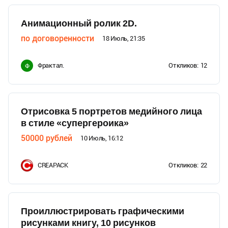
Анимационный ролик 2D.
по договоренности
18 Июль, 21:35
Фрактал.
Откликов:
12
Ф
Отрисовка 5 портретов медийного лица
в стиле «супергероика»
50000
рублей
10 Июль, 16:12
CREAPACK
Откликов:
22
Проиллюстрировать графическими
рисунками книгу, 10 рисунков