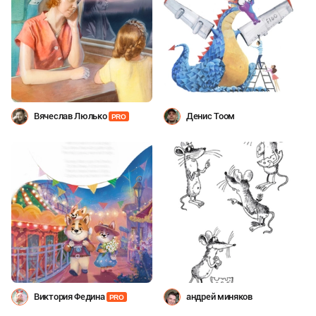
Вячеслав Люлько
Денис Тоом
PRO
Виктория Федина
андрей миняков
PRO