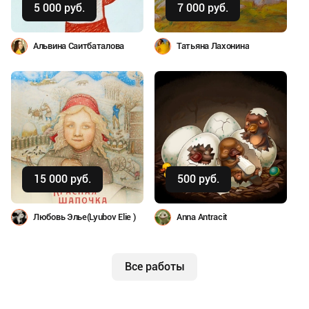
5 000 руб.
7 000 руб.
Альвина Саитбаталова
Татьяна Лахонина
Купить
Купить
15 000 руб.
500 руб.
Любовь Элье(Lyubov Elie )
Anna Antracit
Все работы