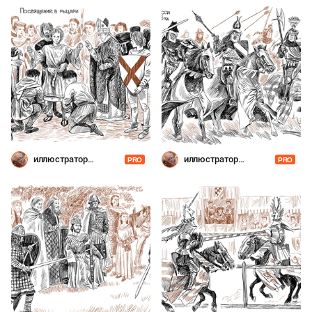
иллюстратор
иллюстратор
PRO
PRO
Шевченко
Шевченко