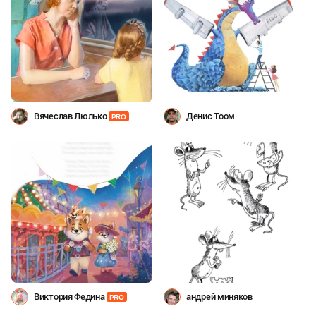
Вячеслав Люлько
Денис Тоом
PRO
Виктория Федина
андрей миняков
PRO