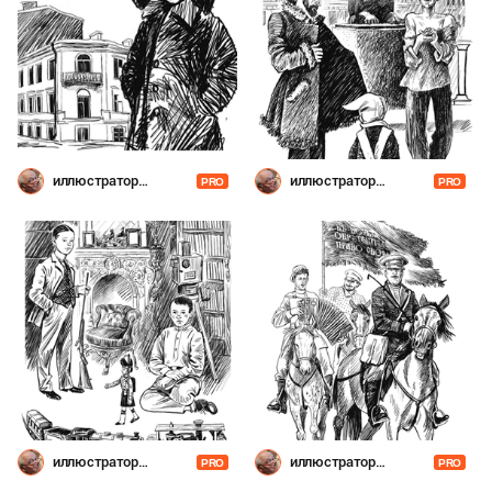
иллюстратор
иллюстратор
PRO
PRO
Шевченко
Шевченко
иллюстратор
иллюстратор
PRO
PRO
Шевченко
Шевченко