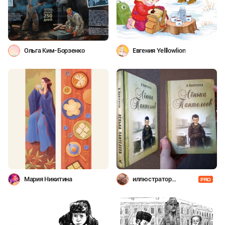
Ольга Ким-Борзенко
Евгения Yelllowlion
Мария Никитина
иллюстратор
PRO
Шевченко