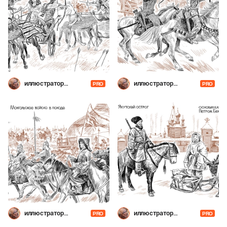
иллюстратор
иллюстратор
PRO
PRO
Шевченко
Шевченко
иллюстратор
иллюстратор
PRO
PRO
Шевченко
Шевченко