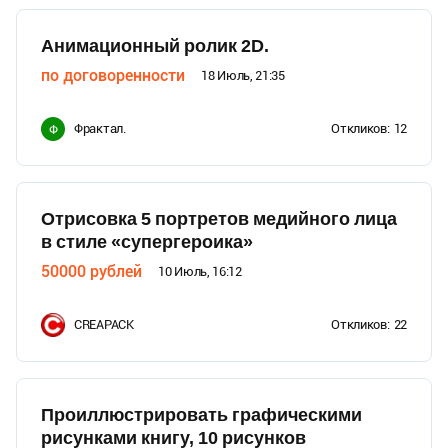
Анимационный ролик 2D.
по договоренности
18 Июль, 21:35
Фрактал.
Откликов:
12
Ф
Отрисовка 5 портретов медийного лица
в стиле «супергероика»
50000
рублей
10 Июль, 16:12
CREAPACK
Откликов:
22
Проиллюстрировать графическими
рисунками книгу, 10 рисунков