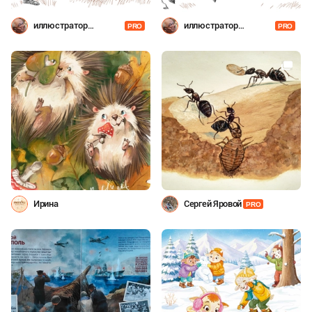
иллюстратор
иллюстратор
PRO
PRO
Шевченко
Шевченко
Ирина
Сергей Яровой
PRO