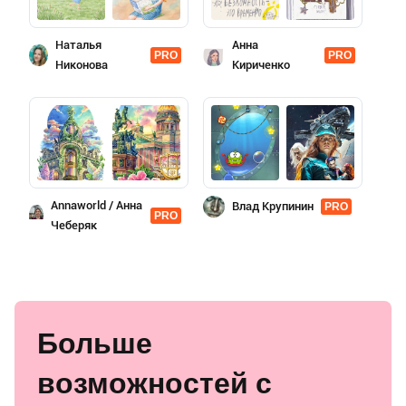
Наталья
Анна
PRO
PRO
Никонова
Кириченко
Annaworld / Анна
Влад Kрупинин
PRO
PRO
Чеберяк
Больше
возможностей с