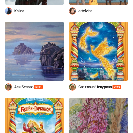
Kalina
artelvinn
Ася Белова
Светлана Чекурова
PRO
PRO