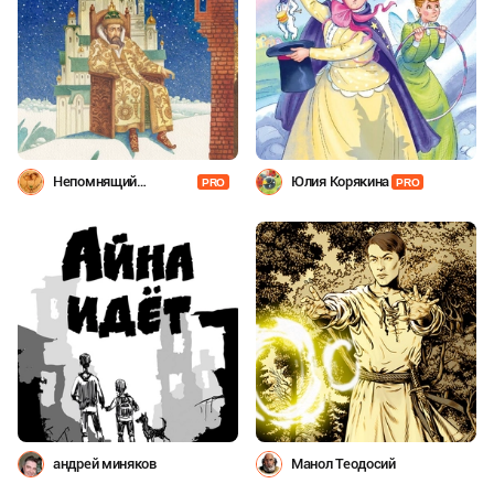
Непомнящий
Юлия Корякина
PRO
PRO
Дмитрий + Попугаева
Ольга
андрей миняков
Манол Теодосий