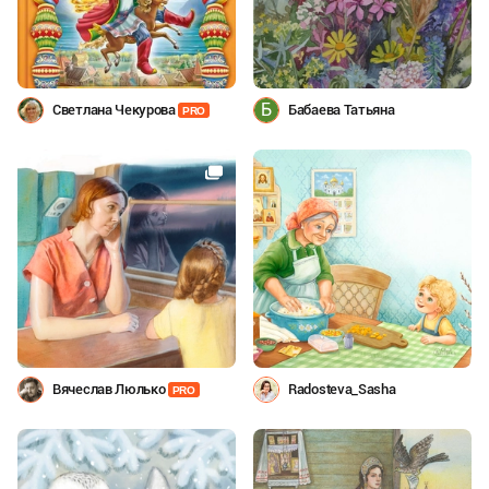
Б
Светлана Чекурова
Бабаева Татьяна
PRO
Вячеслав Люлько
Radosteva_Sasha
PRO