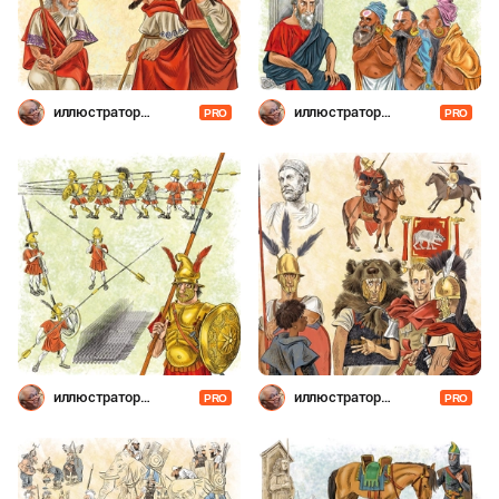
иллюстратор
иллюстратор
PRO
PRO
Шевченко
Шевченко
иллюстратор
иллюстратор
PRO
PRO
Шевченко
Шевченко