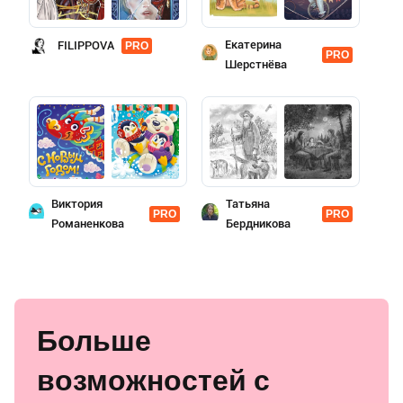
Екатерина
FILIPPOVA
PRO
PRO
Шерстнёва
Виктория
Татьяна
PRO
PRO
Романенкова
Бердникова
Больше
возможностей с