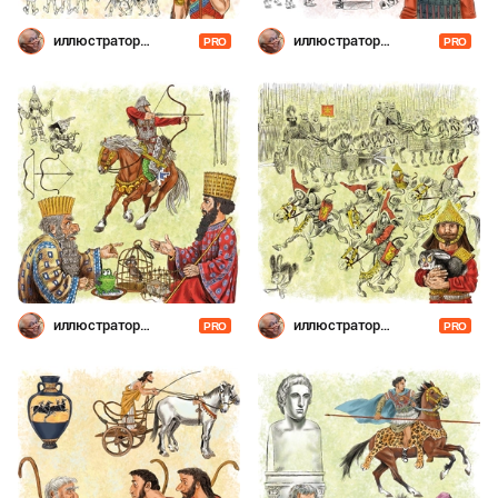
иллюстратор
иллюстратор
PRO
PRO
Шевченко
Шевченко
иллюстратор
иллюстратор
PRO
PRO
Шевченко
Шевченко