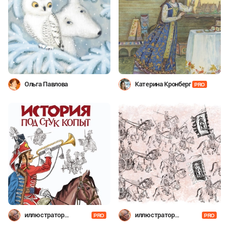
Ольга Павлова
Катерина Кронберг
PRO
иллюстратор
иллюстратор
PRO
PRO
Шевченко
Шевченко