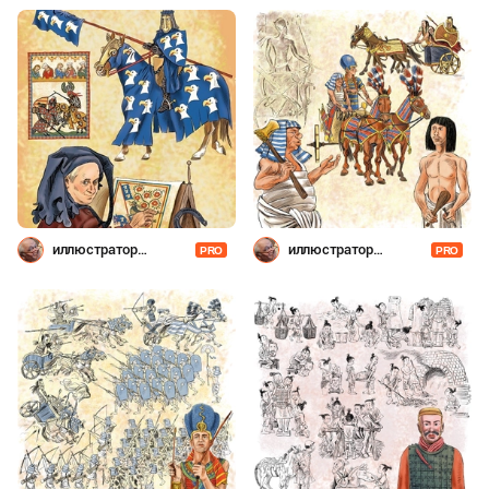
иллюстратор
иллюстратор
PRO
PRO
Шевченко
Шевченко