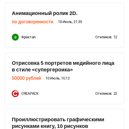
Анимационный ролик 2D.
по договоренности
18 Июль, 21:35
Фрактал.
Откликов:
12
Ф
Отрисовка 5 портретов медийного лица
в стиле «супергероика»
50000
рублей
10 Июль, 16:12
CREAPACK
Откликов:
22
Проиллюстрировать графическими
рисунками книгу, 10 рисунков