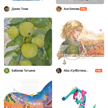
Денис Тоом
Ася Белова
PRO
Б
Бабаева Татьяна
Akai /Субботина
PRO
Даша/