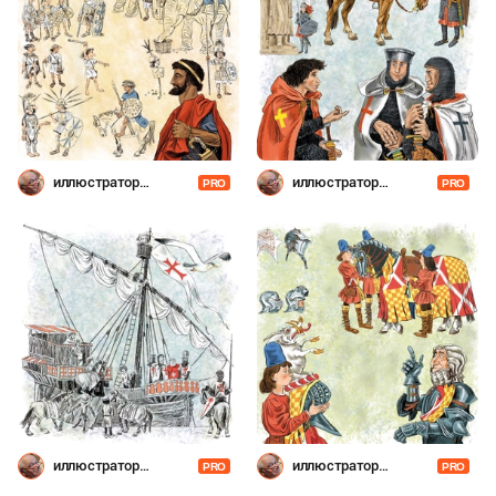
иллюстратор
иллюстратор
PRO
PRO
Шевченко
Шевченко
иллюстратор
иллюстратор
PRO
PRO
Шевченко
Шевченко