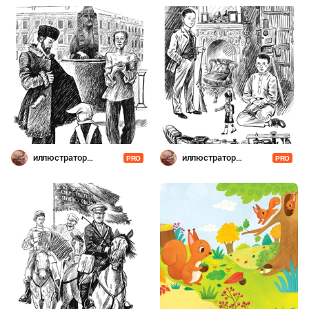
иллюстратор
иллюстратор
PRO
PRO
Шевченко
Шевченко