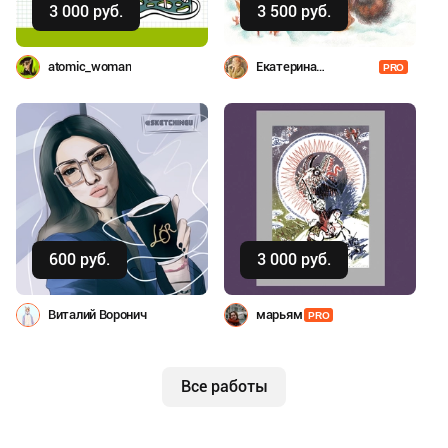
3 000 руб.
3 500 руб.
atomic_woman
Екатерина
PRO
Комракова
Купить
Купить
600 руб.
3 000 руб.
Виталий Воронич
марьям
PRO
Все работы