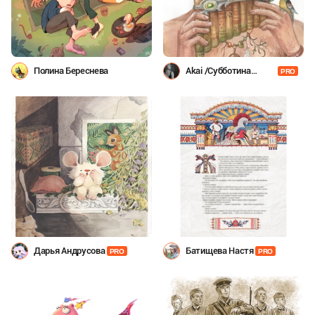
Полина Береснева
Akai /Субботина
PRO
Даша/
Дарья Андрусова
Батищева Настя
PRO
PRO