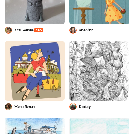
Ася Белова
artelvinn
PRO
Женя Белан
Dmitriy