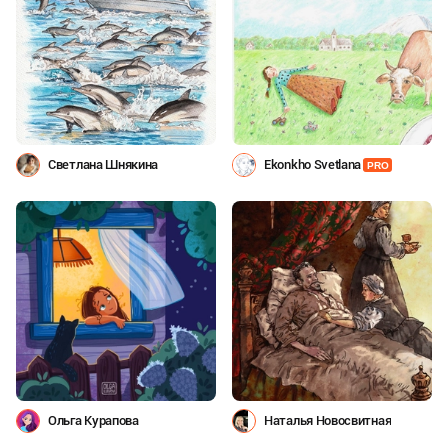
Светлана Шнякина
Ekonkho Svetlana
PRO
Ольга Курапова
Наталья Новосвитная