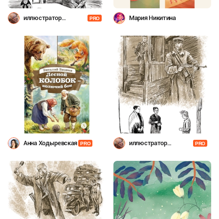
иллюстратор
Мария Никитина
PRO
Шевченко
Анна Ходыревская
иллюстратор
PRO
PRO
Шевченко