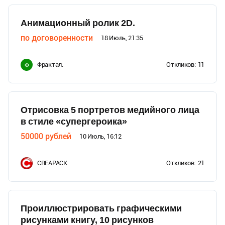
Анимационный ролик 2D.
по договоренности
18 Июль, 21:35
Фрактал.
Откликов:
11
Ф
Отрисовка 5 портретов медийного лица
в стиле «супергероика»
50000
рублей
10 Июль, 16:12
CREAPACK
Откликов:
21
Проиллюстрировать графическими
рисунками книгу, 10 рисунков