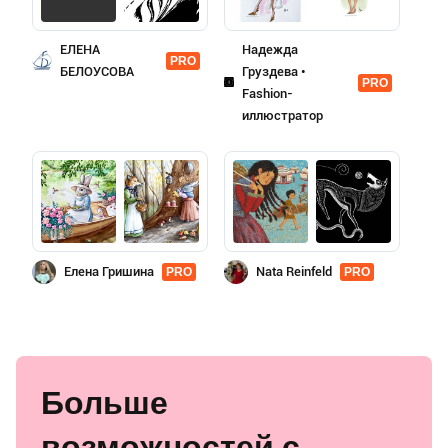
ЕЛЕНА
Надежда
PRO
БЕЛОУСОВА
Груздева •
PRO
Fashion-
иллюстратор
Елена Гришина
Nata Reinfeld
PRO
PRO
Больше
возможностей с