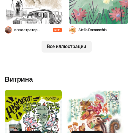
иллюстратор
Stella Damaschin
PRO
Шевченко
Все иллюстрации
Витрина
Купить
Купить