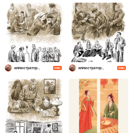
иллюстратор
иллюстратор
PRO
PRO
Шевченко
Шевченко