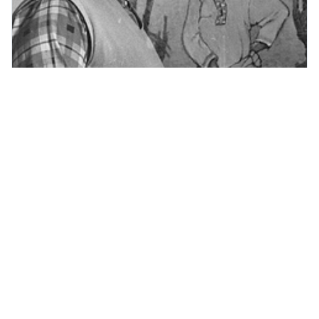
Звери с человеческой душой: тайна
Рачёвского стиля