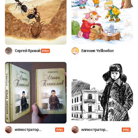
Сергей Яровой
Евгения Yelllowlion
PRO
иллюстратор
иллюстратор
PRO
PRO
Шевченко
Шевченко