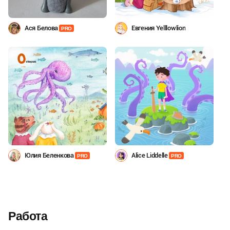
Ася Белова
Евгения Yelllowlion
PRO
Юлия Беленкова
Alice Liddelle
PRO
PRO
Работа