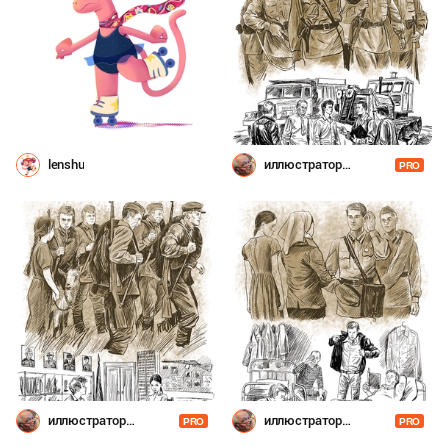
lenshu
иллюстратор
PRO
Шевченко
иллюстратор
иллюстратор
PRO
PRO
Шевченко
Шевченко