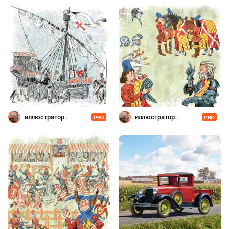
иллюстратор
иллюстратор
PRO
PRO
Шевченко
Шевченко