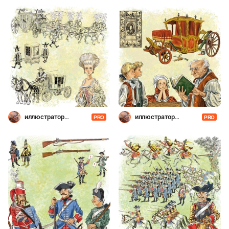
иллюстратор
иллюстратор
PRO
PRO
Шевченко
Шевченко