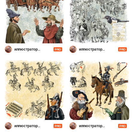
иллюстратор
иллюстратор
PRO
PRO
Шевченко
Шевченко
иллюстратор
иллюстратор
PRO
PRO
Шевченко
Шевченко