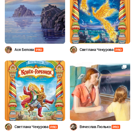
Ася Белова
Светлана Чекурова
PRO
PRO
Светлана Чекурова
Вячеслав Люлько
PRO
PRO