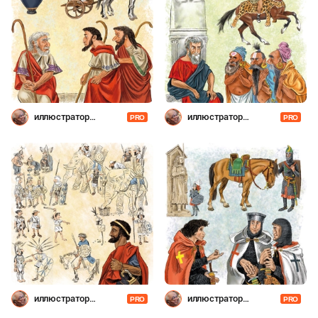
иллюстратор
иллюстратор
PRO
PRO
Шевченко
Шевченко
иллюстратор
иллюстратор
PRO
PRO
Шевченко
Шевченко