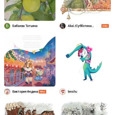
Б
Бабаева Татьяна
Akai /Субботина
PRO
Даша/
Виктория Федина
lenshu
PRO