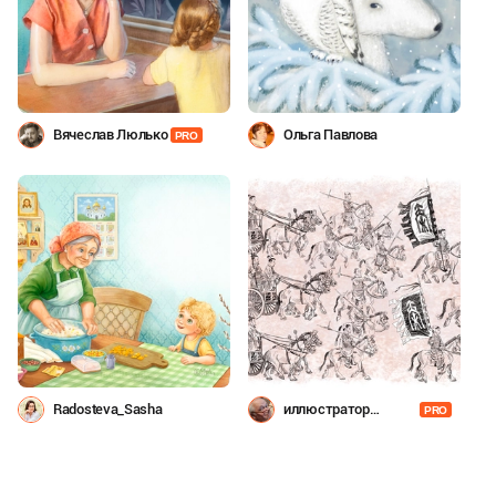
Вячеслав Люлько
Ольга Павлова
PRO
Radosteva_Sasha
иллюстратор
PRO
Шевченко