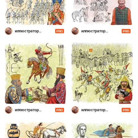
иллюстратор
иллюстратор
PRO
PRO
Шевченко
Шевченко
иллюстратор
иллюстратор
PRO
PRO
Шевченко
Шевченко