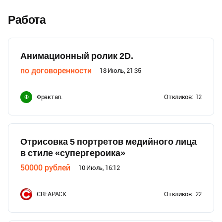
Работа
Анимационный ролик 2D.
по договоренности
18 Июль, 21:35
Фрактал.
Откликов:
12
Ф
Отрисовка 5 портретов медийного лица
в стиле «супергероика»
50000
рублей
10 Июль, 16:12
CREAPACK
Откликов:
22