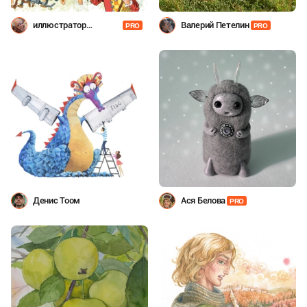
иллюстратор
Валерий Петелин
PRO
PRO
Шевченко
Денис Тоом
Ася Белова
PRO