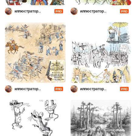
иллюстратор
иллюстратор
PRO
PRO
Шевченко
Шевченко
иллюстратор
иллюстратор
PRO
PRO
Шевченко
Шевченко