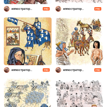
иллюстратор
иллюстратор
PRO
PRO
Шевченко
Шевченко
иллюстратор
иллюстратор
PRO
PRO
Шевченко
Шевченко