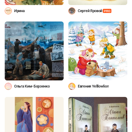
Ирина
Сергей Яровой
PRO
Ольга Ким-Борзенко
Евгения Yelllowlion