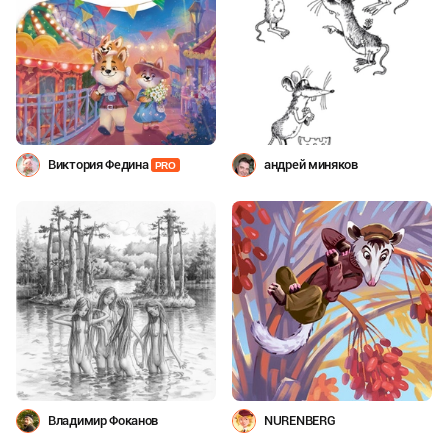
Виктория Федина
андрей миняков
PRO
Владимир Фоканов
NURENBERG