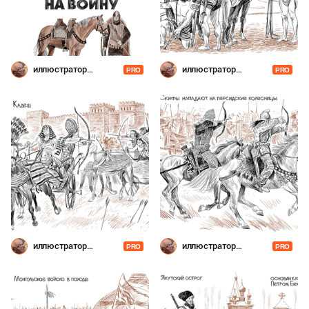
иллюстратор
иллюстратор
PRO
PRO
Шевченко
Шевченко
иллюстратор
иллюстратор
PRO
PRO
Шевченко
Шевченко