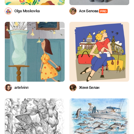
Olga Moskovka
Ася Белова
PRO
artelvinn
Женя Белан