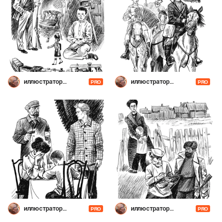
иллюстратор
иллюстратор
PRO
PRO
Шевченко
Шевченко
иллюстратор
иллюстратор
PRO
PRO
Шевченко
Шевченко