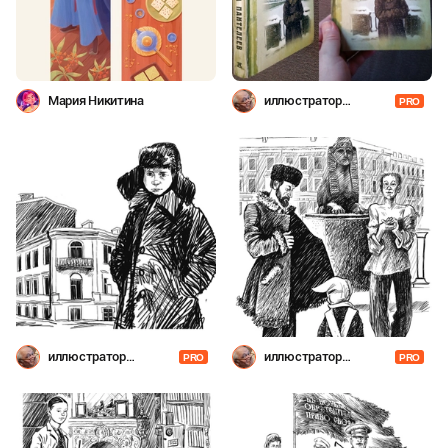
Мария Никитина
иллюстратор
PRO
Шевченко
иллюстратор
иллюстратор
PRO
PRO
Шевченко
Шевченко