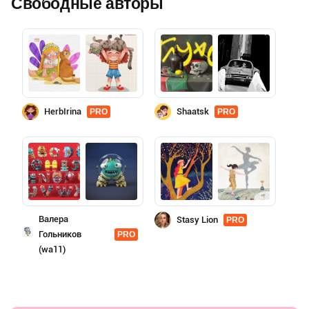
Свободные авторы
HerbIrina
Shaatsk
PRO
PRO
Валера
Stasy Lion
PRO
Гольников
PRO
(wa11)