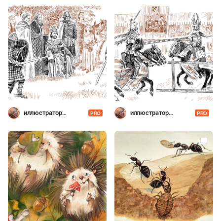
иллюстратор
иллюстратор
PRO
PRO
Шевченко
Шевченко