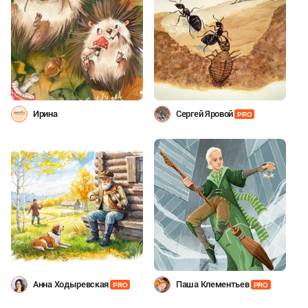
Ирина
Сергей Яровой
PRO
Анна Ходыревская
Паша Клементьев
PRO
PRO