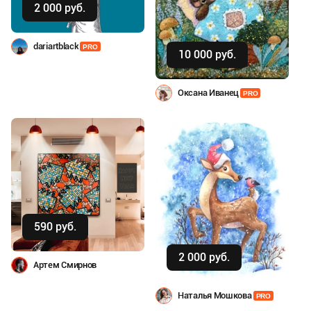
2 000 руб.
Купить
dariartblack
PRO
10 000 руб.
Оксана Иванец
PRO
Купить
590 руб.
Купить
2 000 руб.
Артем Смирнов
Наталья Мошкова
PRO