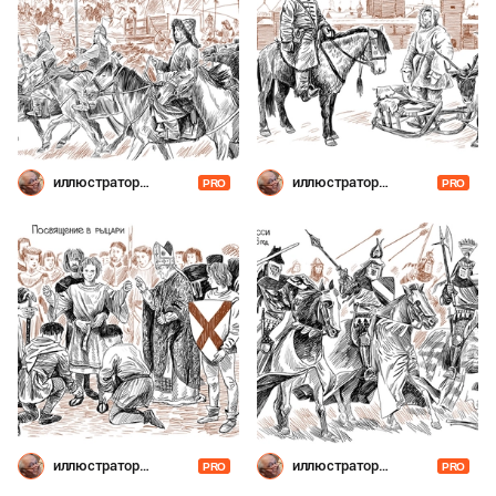
иллюстратор
иллюстратор
PRO
PRO
Шевченко
Шевченко
иллюстратор
иллюстратор
PRO
PRO
Шевченко
Шевченко