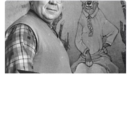
Звери с человеческой душой: тайна
Рачёвского стиля