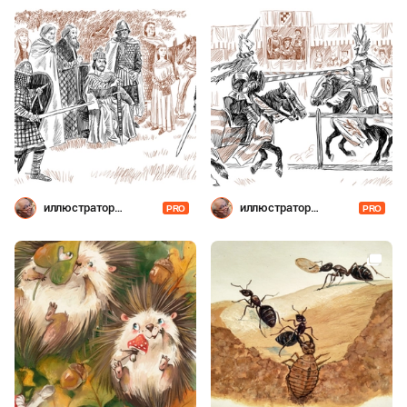
иллюстратор
иллюстратор
PRO
PRO
Шевченко
Шевченко