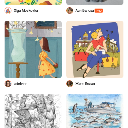
Olga Moskovka
Ася Белова
PRO
artelvinn
Женя Белан