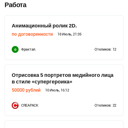
Работа
Анимационный ролик 2D.
по договоренности
18 Июль, 21:35
Фрактал.
Откликов:
12
Ф
Отрисовка 5 портретов медийного лица
в стиле «супергероика»
50000
рублей
10 Июль, 16:12
CREAPACK
Откликов:
22