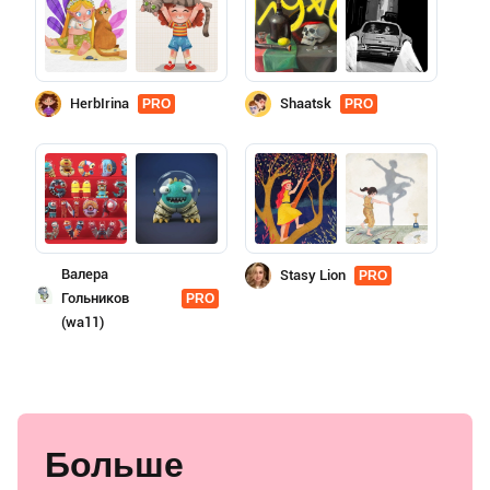
HerbIrina
Shaatsk
PRO
PRO
Валера
Stasy Lion
PRO
Гольников
PRO
(wa11)
Больше