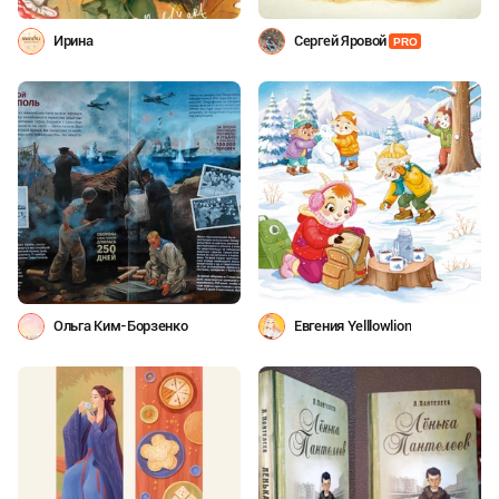
Ирина
Сергей Яровой
PRO
Ольга Ким-Борзенко
Евгения Yelllowlion