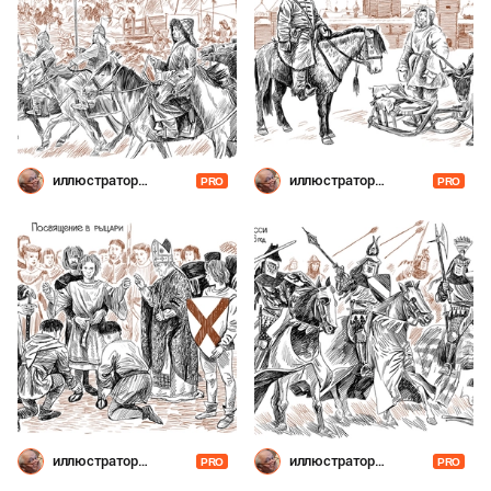
иллюстратор
иллюстратор
PRO
PRO
Шевченко
Шевченко
иллюстратор
иллюстратор
PRO
PRO
Шевченко
Шевченко