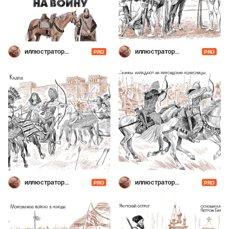
иллюстратор
иллюстратор
PRO
PRO
Шевченко
Шевченко
иллюстратор
иллюстратор
PRO
PRO
Шевченко
Шевченко