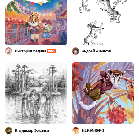
Виктория Федина
андрей миняков
PRO
Владимир Фоканов
NURENBERG