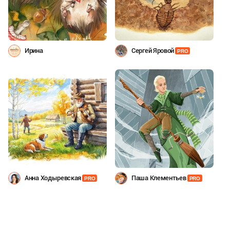
Ирина
Сергей Яровой
PRO
Анна Ходыревская
Паша Клементьев
PRO
PRO