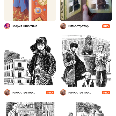
Мария Никитина
иллюстратор
PRO
Шевченко
иллюстратор
иллюстратор
PRO
PRO
Шевченко
Шевченко