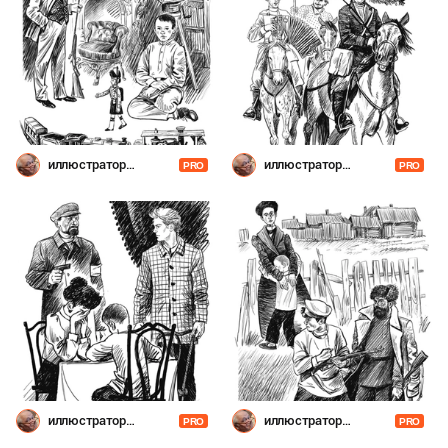
иллюстратор
иллюстратор
PRO
PRO
Шевченко
Шевченко
иллюстратор
иллюстратор
PRO
PRO
Шевченко
Шевченко