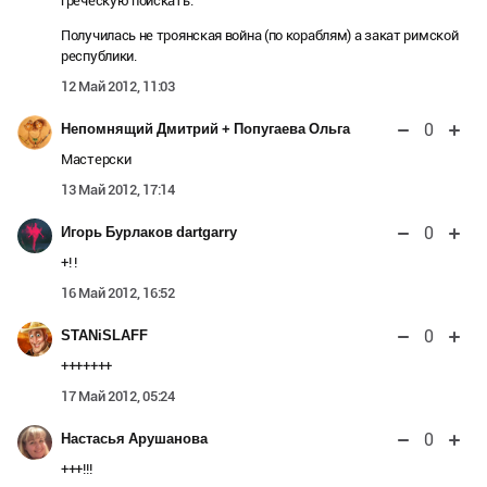
греческую поискать.
Получилась не троянская война (по кораблям) а закат римской
республики.
12 Май 2012, 11:03
0
Непомнящий Дмитрий + Попугаева Ольга
Мастерски
13 Май 2012, 17:14
0
Игорь Бурлаков dartgarry
+! !
16 Май 2012, 16:52
0
STANiSLAFF
+++++++
17 Май 2012, 05:24
0
Настасья Арушанова
+++!!!