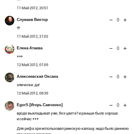
11 Май 2012, 20:51
0
Служаев Виктор
!!!!
11 Май 2012, 21:02
0
Елена Атаева
+++
12 Май 2012, 01:09
0
Алексеевская Оксана
эпически. да!
12 Май 2012, 08:39
0
EgorS [Игорь Савченко]
вроде выкладывал уже, без цвета? и раньше было хорошо
и сейчас +++
Для рефа зря использовал римскую калошу, надо было раннюю