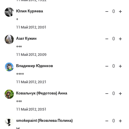
0
Юлия Куряева
+
11 Май 2012, 20:01
0
Азат Кужин
+++
11 Май 2012, 20:09
0
Владимир Юденков
++++
11 Май 2012, 20:21
0
Ковальчук (Федотова) Анна
+++
11 Май 2012, 20:51
0
smokepaint (Яковлева Полина)
!+!