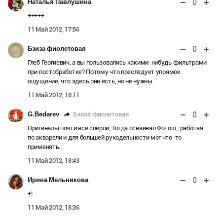
0
Наталья Павлушина
+++++
11 Май 2012, 17:56
0
Бзиза фиолетовая
Глеб Геогиевич, а вы пользовались какими-нибудь фильтрами
при постобработке? Потому что преследует упрямое
ощущение, что здесь они есть, но не нужны.
11 Май 2012, 18:11
0
Бзиза фиолетовая
G.Bedarev
Оригиналы почти все сперли, Тогда осваивал Фотош., работая
по акварели и для большей рукодельности мог что-то
применять.
11 Май 2012, 18:43
0
Ирина Мельникова
+!
11 Май 2012, 18:36