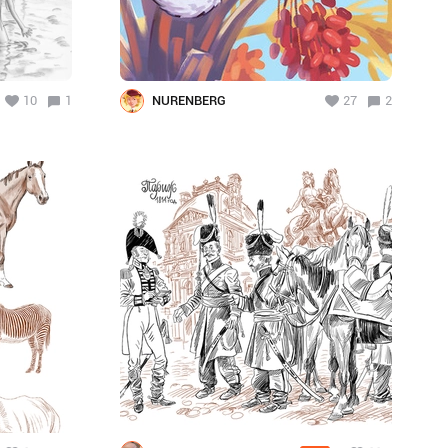
10
1
NURENBERG
27
2