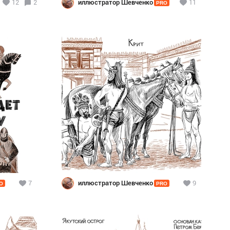
12
2
иллюстратор Шевченко
11
PRO
7
иллюстратор Шевченко
9
O
PRO