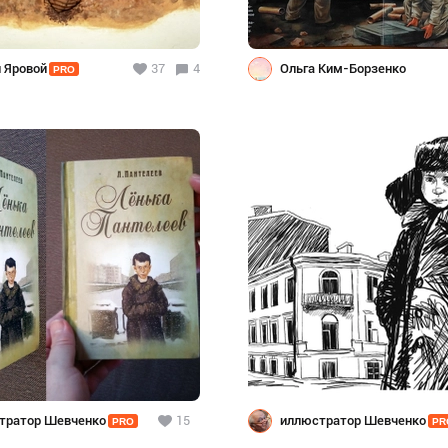
й Яровой
37
4
Ольга Ким-Борзенко
PRO
тратор Шевченко
15
иллюстратор Шевченко
PRO
PR