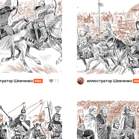
тратор Шевченко
11
иллюстратор Шевченко
PRO
PR