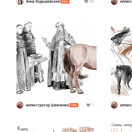
Анна Ходыревская
34
иллюс
PRO
иллюстратор Шевченко
7
иллюс
PRO