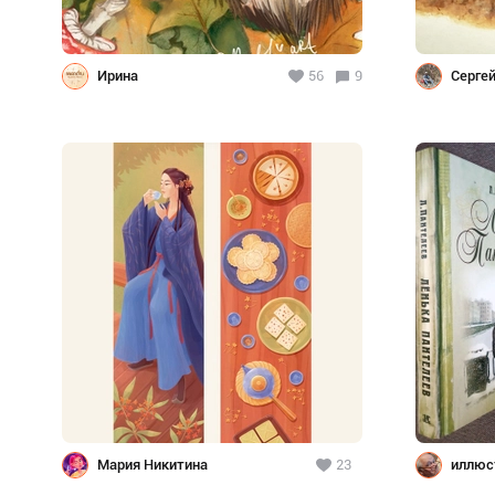
Ирина
56
9
Серге
Мария Никитина
23
иллюс