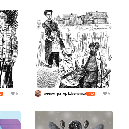
5
иллюстратор Шевченко
5
O
PRO