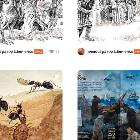
тратор Шевченко
11
иллюстратор Шевченко
PRO
PR