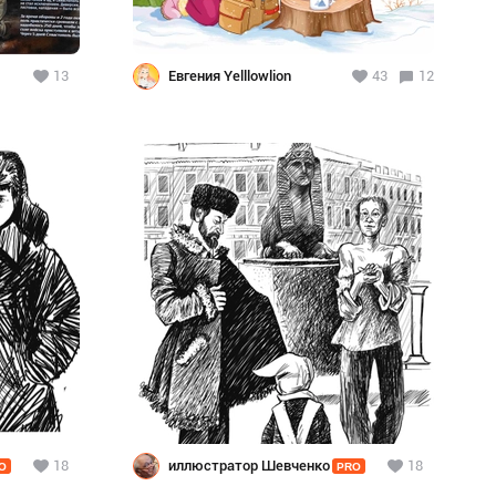
13
Евгения Yelllowlion
43
12
18
иллюстратор Шевченко
18
O
PRO