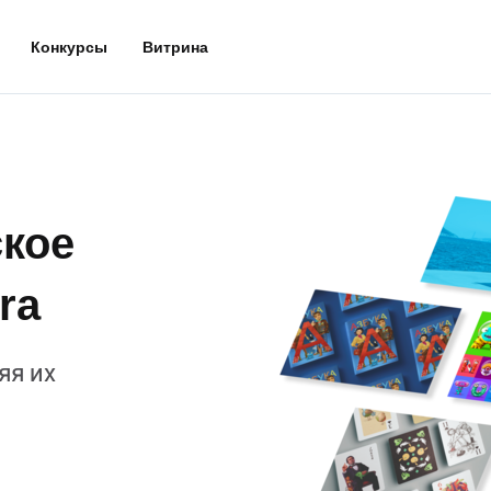
Конкурсы
Витрина
кое
ra
яя их