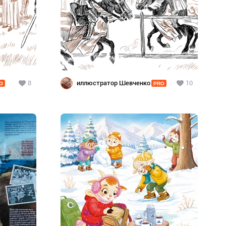
8
иллюстратор Шевченко
10
O
PRO