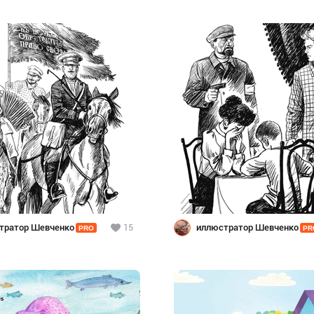
тратор Шевченко
15
иллюстратор Шевченко
PRO
PR