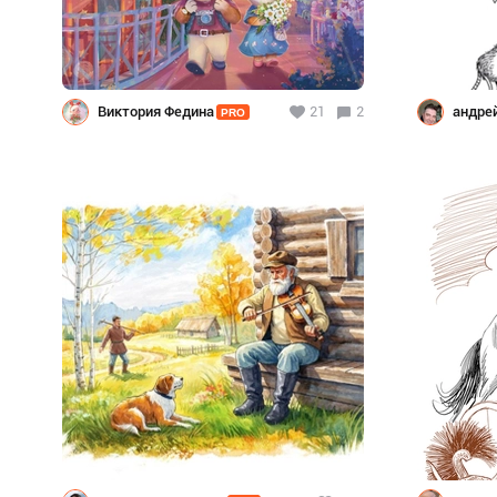
Виктория Федина
21
2
андре
PRO