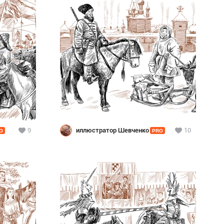
9
иллюстратор Шевченко
10
O
PRO