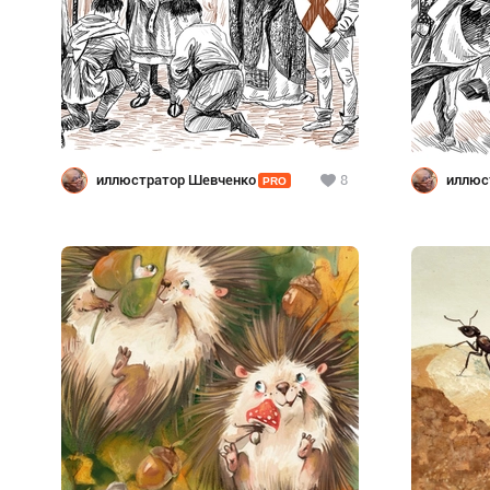
иллюстратор Шевченко
8
иллюс
PRO