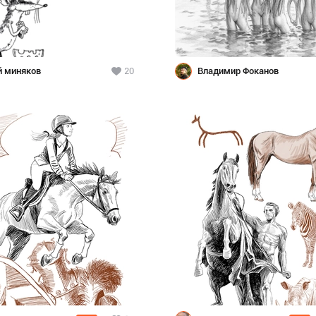
й миняков
20
Владимир Фоканов