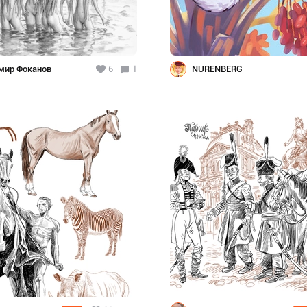
мир Фоканов
6
1
NURENBERG