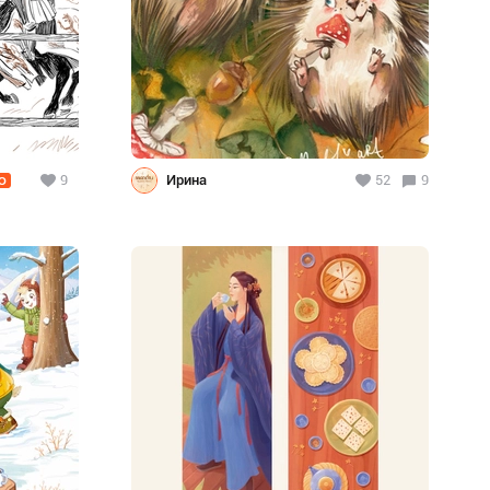
9
Ирина
52
9
O