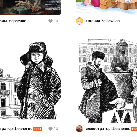
 Ким-Борзенко
13
Евгения Yelllowlion
тратор Шевченко
18
иллюстратор Шевченко
PRO
PR