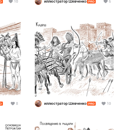
10
иллюстратор Шевченко
6
O
PRO
8
иллюстратор Шевченко
10
O
PRO