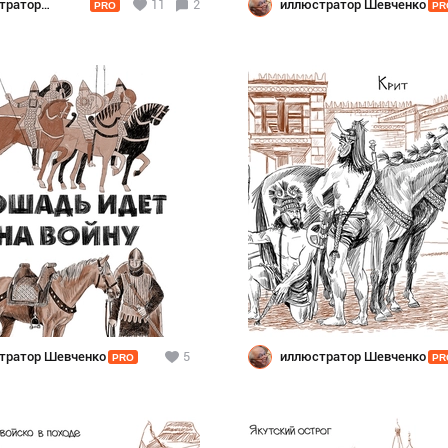
тратор
11
2
иллюстратор Шевченко
PRO
PR
нко
тратор Шевченко
5
иллюстратор Шевченко
PRO
PR