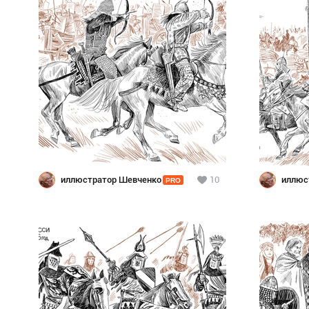
иллюстратор Шевченко
10
иллюс
PRO