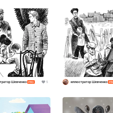
тратор Шевченко
5
иллюстратор Шевченко
PRO
PR