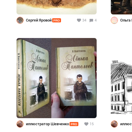
Сергей Яровой
34
4
Ольга
PRO
иллюстратор Шевченко
15
иллюс
PRO