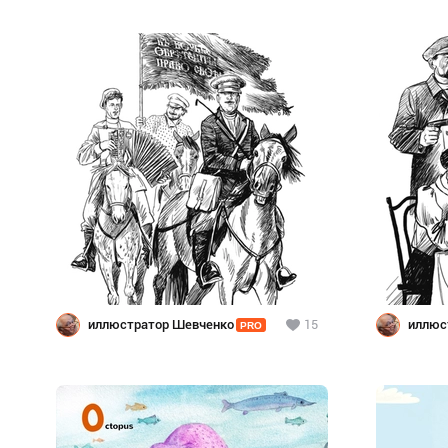
иллюстратор Шевченко
15
иллюс
PRO