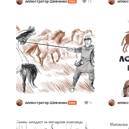
иллюстратор Шевченко
15
иллюс
PRO
Шевче
иллюстратор Шевченко
6
иллюс
PRO