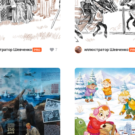
тратор Шевченко
7
иллюстратор Шевченко
PRO
PR