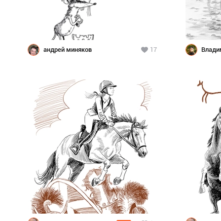
андрей миняков
17
Влади