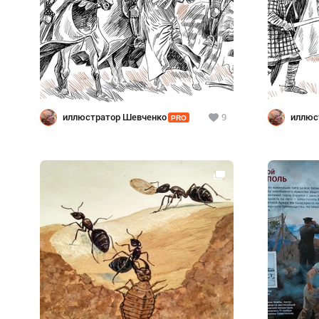
иллюстратор Шевченко
9
иллюс
PRO