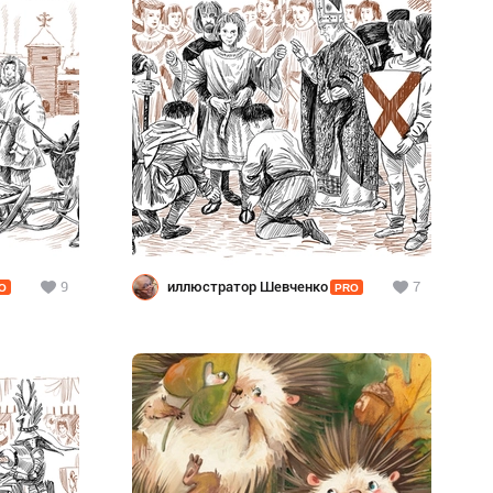
9
иллюстратор Шевченко
7
O
PRO