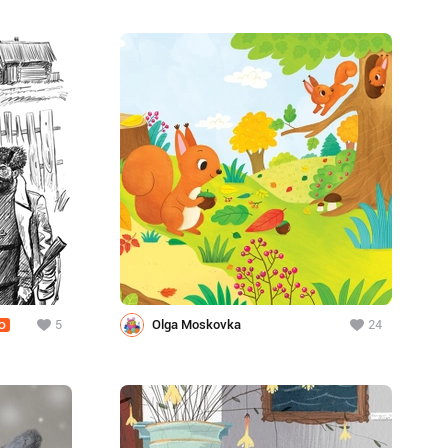
5
Olga Moskovka
24
O