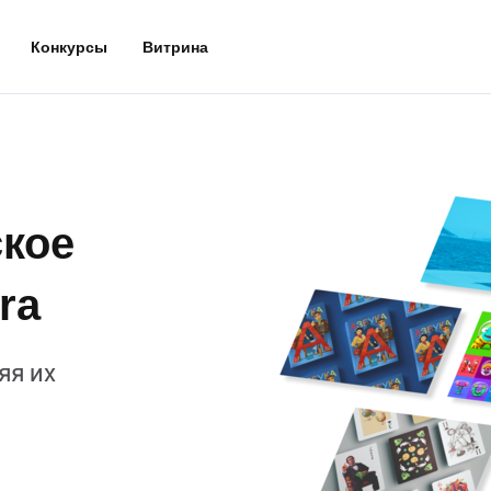
Конкурсы
Витрина
кое
ra
яя их