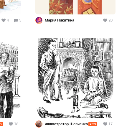
41
5
Мария Никитина
20
18
иллюстратор Шевченко
17
O
PRO