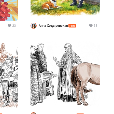
23
Анна Ходыревская
33
PRO