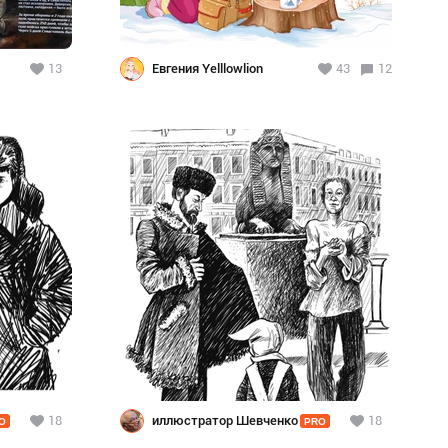
13
Евгения Yelllowlion
43
12
18
иллюстратор Шевченко
18
O
PRO