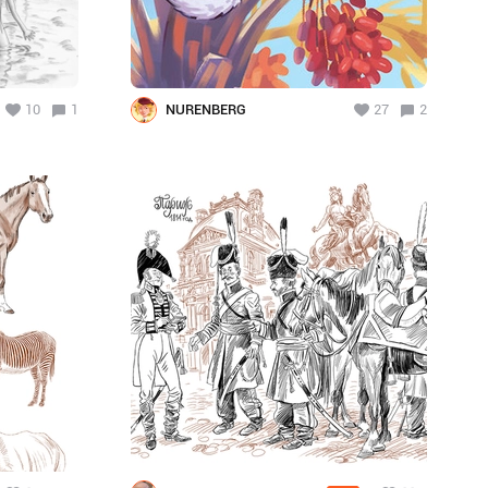
10
1
NURENBERG
27
2