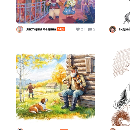
Виктория Федина
21
2
андре
PRO