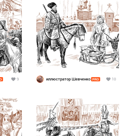
9
иллюстратор Шевченко
10
O
PRO