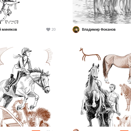
й миняков
20
Владимир Фоканов