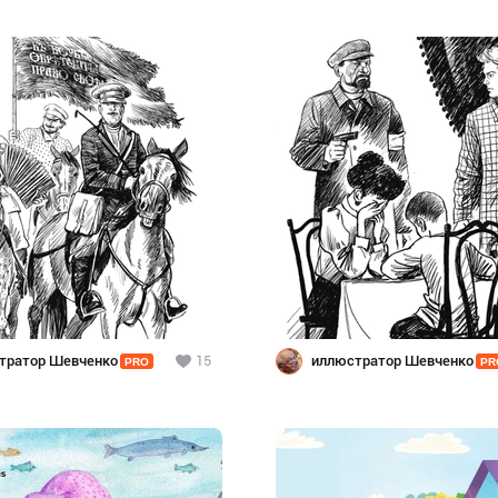
тратор Шевченко
15
иллюстратор Шевченко
PRO
PR