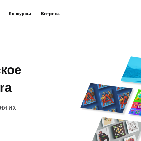
Конкурсы
Витрина
кое
ra
яя их