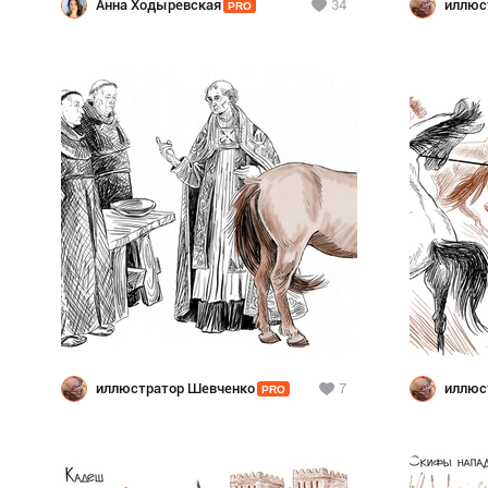
Анна Ходыревская
34
иллюс
PRO
иллюстратор Шевченко
7
иллюс
PRO