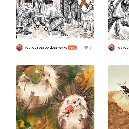
иллюстратор Шевченко
8
иллюс
PRO