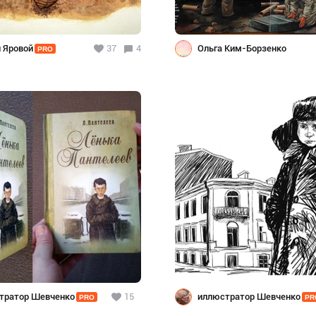
й Яровой
37
4
Ольга Ким-Борзенко
PRO
тратор Шевченко
15
иллюстратор Шевченко
PRO
PR