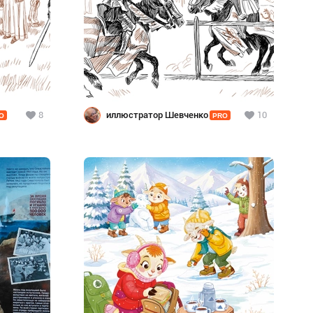
8
иллюстратор Шевченко
10
O
PRO