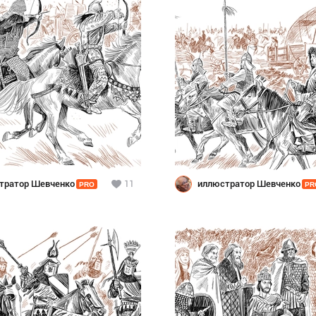
тратор Шевченко
11
иллюстратор Шевченко
PRO
PR