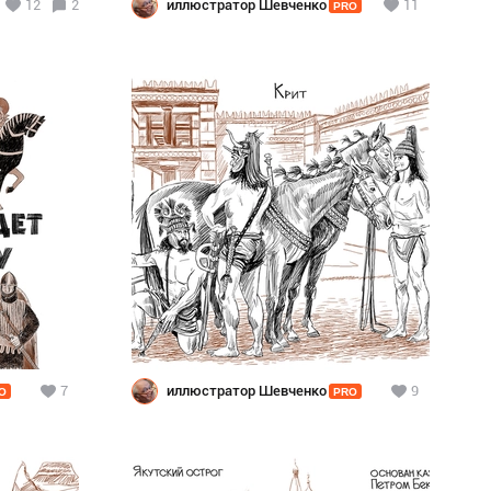
12
2
иллюстратор Шевченко
11
PRO
7
иллюстратор Шевченко
9
O
PRO