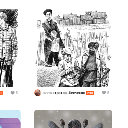
5
иллюстратор Шевченко
5
O
PRO