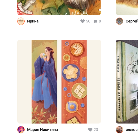
Ирина
56
9
Серге
Мария Никитина
23
иллюс