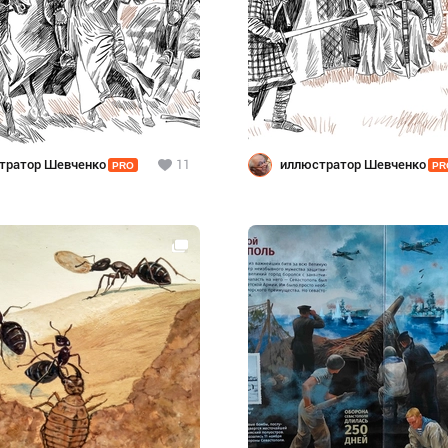
тратор Шевченко
11
иллюстратор Шевченко
PRO
PR