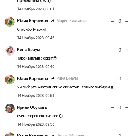
Прелестный хома!)
14 Ноябрь 2023, 08:01
0
Мария Кистаева
Юлия Корякина
Спасибо, Мария!
14 Ноябрь 2023, 09:46
0
Рина Браум
Такой милый сюжет😍
14 Ноябрь 2023, 09:40
0
Рина Браум
Юлия Корякина
У Альберта Анатольевича сюжетов- только выбирай ))
14 Ноябрь 2023, 09:51
0
Ирина Обухова
очень хорошенькие все!)))
14 Ноябрь 2023, 09:58
Ирина Обухова