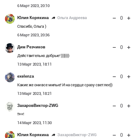
6 Март 2023, 20:10
0
Ольга Андреева
Юлия Корякина
Спасибо, Ольга )
6 Март 2023, 20:36
0
Дим Резчиков
Действительно добрые! )))))))
13 Март 2023, 18:11
0
exelenza
Какие же они все милые! И на сердце сразу светлее))
13 Март 2023, 18:21
0
ЗахаровВиктор-ZWG
!!++!
14 Март 2023, 11:30
0
ЗахаровВиктор-ZWG
Юлия Корякина