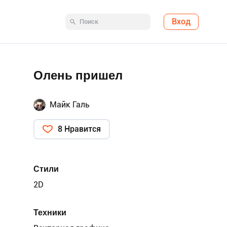
Вход
Олень пришел
Майк Галь
8 Нравится
Стили
2D
Техники