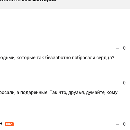
0
 людьми, которые так беззаботно побросали сердца?
0
росали, а подаренные. Так что, друзья, думайте, кому
Н
0
PRO