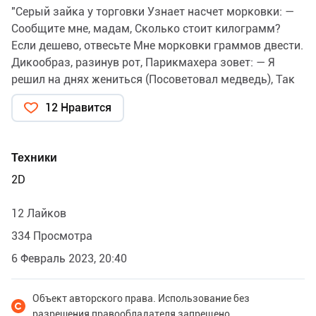
"Серый зайка у торговки Узнает насчет морковки: —
Сообщите мне, мадам, Сколько стоит килограмм?
Если дешево, отвесьте Мне морковки граммов двести.
Дикообраз, разинув рот, Парикмахера зовет: — Я
решил на днях жениться (Посоветовал медведь), Так
нельзя ли мне побриться, Чтоб слегка помолодеть?"
12 Нравится
В. Катаев. Радиожирафф. (с)
Техники
2D
12 Лайков
334 Просмотра
6 Февраль 2023, 20:40
Объект авторского права. Использование без
разрешения правообладателя запрещено.